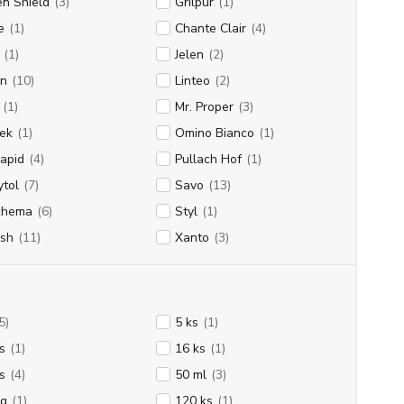
n Shield
(3)
Grilpur
(1)
e
(1)
Chante Clair
(4)
(1)
Jelen
(2)
in
(10)
Linteo
(2)
(1)
Mr. Proper
(3)
ek
(1)
Omino Bianco
(1)
rapid
(4)
Pullach Hof
(1)
tol
(7)
Savo
(13)
chema
(6)
Styl
(1)
ish
(11)
Xanto
(3)
5)
5 ks
(1)
s
(1)
16 ks
(1)
s
(4)
50 ml
(3)
 g
(1)
120 ks
(1)