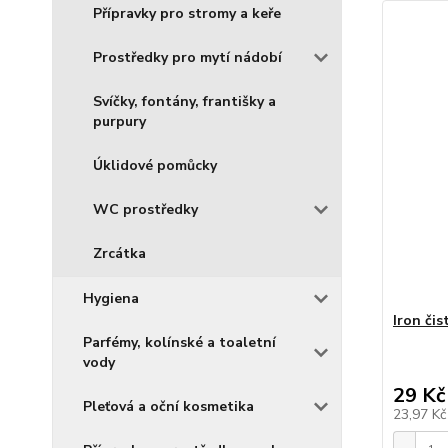
Přípravky pro stromy a keře
Prostředky pro mytí nádobí
Svíčky, fontány, františky a
purpury
Úklidové pomůcky
WC prostředky
Zrcátka
Hygiena
Iron či
Parfémy, kolínské a toaletní
vody
29 Kč
Pleťová a oční kosmetika
23,97 K