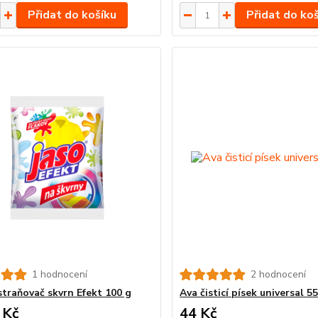
Přidat do košíku
Přidat do ko
1 hodnocení
2 hodnocení
straňovač skvrn Efekt 100 g
Ava čisticí písek universal 5
 Kč
44 Kč