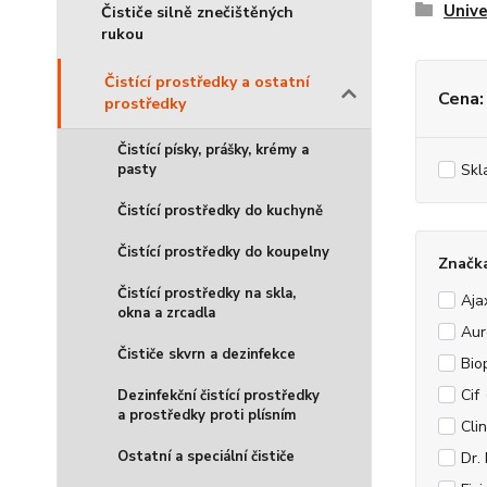
Unive
Čističe silně znečištěných
rukou
Čistící prostředky a ostatní
Cena:
prostředky
Čistící písky, prášky, krémy a
pasty
Skl
Čistící prostředky do kuchyně
Čistící prostředky do koupelny
Značka
Čistící prostředky na skla,
Aja
okna a zrcadla
Aur
Čističe skvrn a dezinfekce
Bio
Cif
Dezinfekční čistící prostředky
a prostředky proti plísním
Clin
Ostatní a speciální čističe
Dr.