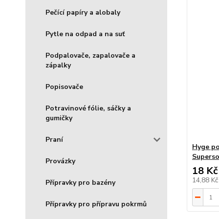
Pečící papíry a alobaly
Pytle na odpad a na suť
Podpalovače, zapalovače a
zápalky
Popisovače
Potravinové fólie, sáčky a
gumičky
Praní
Hyge po
Superso
Provázky
18 Kč
14,88 K
Přípravky pro bazény
Přípravky pro přípravu pokrmů