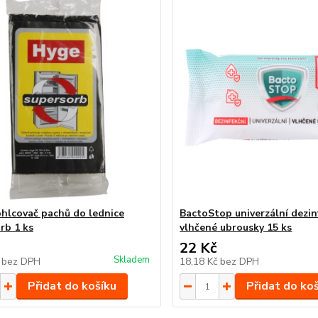
hlcovač pachů do lednice
BactoStop univerzální dezin
rb 1 ks
vlhčené ubrousky 15 ks
22 Kč
Skladem
č
bez DPH
18,18 Kč
bez DPH
Přidat do košíku
Přidat do ko