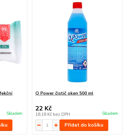
fekční
Q Power čistič oken 500 ml
22 Kč
Skladem
Skladem
18,18 Kč
bez DPH
šíku
Přidat do košíku