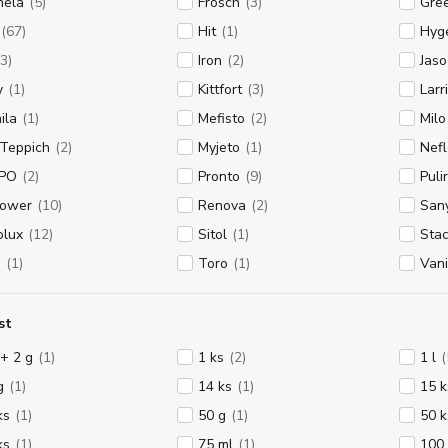
nela
(5)
Frosch
(3)
Gree
(67)
Hit
(1)
Hyg
(3)
Iron
(2)
Jaso
y
(1)
Kittfort
(3)
Larr
ila
(1)
Mefisto
(2)
Milo
 Teppich
(2)
Myjeto
(1)
Nefl
-PO
(2)
Pronto
(9)
Puli
ower
(10)
Renova
(2)
Sany
olux
(12)
Sitol
(1)
Sta
p
(1)
Toro
(1)
Van
st
 + 2 g
(1)
1 ks
(2)
1 l
(
g
(1)
14 ks
(1)
15 k
ks
(1)
50 g
(1)
50 k
ks
(1)
75 ml
(1)
100