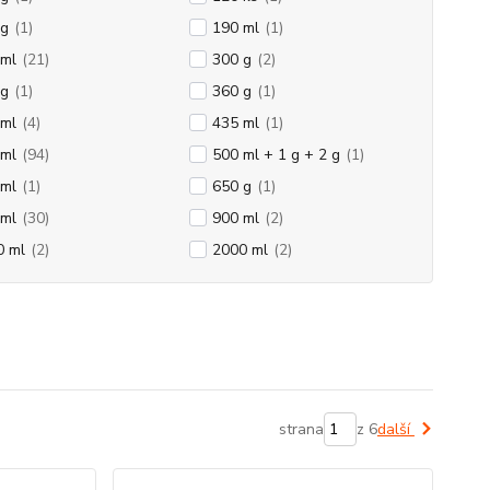
 g
(1)
190 ml
(1)
 ml
(21)
300 g
(2)
 g
(1)
360 g
(1)
 ml
(4)
435 ml
(1)
 ml
(94)
500 ml + 1 g + 2 g
(1)
 ml
(1)
650 g
(1)
 ml
(30)
900 ml
(2)
0 ml
(2)
2000 ml
(2)
strana
z 6
další