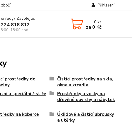
t zboží
Přihlášení
 si rady? Zavolejte.
0
ks
 224 818 812
za
0 Kč
 8:00-18:00 hod.
ky
ící prostředky do
Čistící prostředky na skla,
elny
okna a zrcadla
tní a speciální čističe
Prostředky a vosky na
dřevěné povrchy a nábytek
tředky na koberce
Úklidové a čistící ubrousky
a utěrky