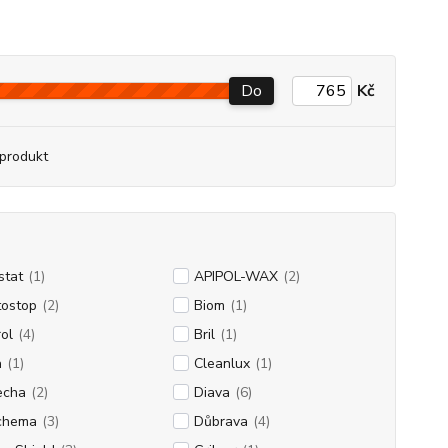
Do
Kč
produkt
stat
(1)
APIPOL-WAX
(2)
tostop
(2)
Biom
(1)
rol
(4)
Bril
(1)
a
(1)
Cleanlux
(1)
echa
(2)
Diava
(6)
chema
(3)
Důbrava
(4)