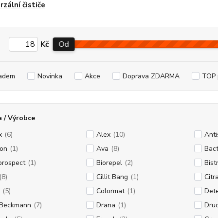
rzální čističe
Kč
Od
adem
Novinka
Akce
Doprava ZDARMA
TOP 
 / Výrobce
x
(6)
Alex
(10)
Anti
on
(1)
Ava
(8)
Bac
prospect
(1)
Biorepel
(2)
Bist
(8)
Cillit Bang
(1)
Citr
(5)
Colormat
(1)
Det
 Beckmann
(7)
Drana
(1)
Dru