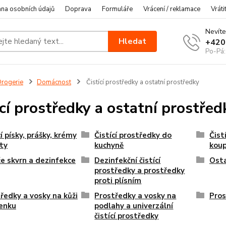
na osobních údajů
Doprava
Formuláře
Vrácení / reklamace
Vráti
Nevíte
Hledat
+420
Po-Pá:
rogerie
Domácnost
Čistící prostředky a ostatní prostředky
ící prostředky a ostatní prostřed
cí písky, prášky, krémy
Čistící prostředky do
Čist
ty
kuchyně
koup
če skvrn a dezinfekce
Dezinfekční čistící
Osta
prostředky a prostředky
proti plísním
ředky a vosky na kůži
Prostředky a vosky na
Pros
enku
podlahy a univerzální
čistící prostředky