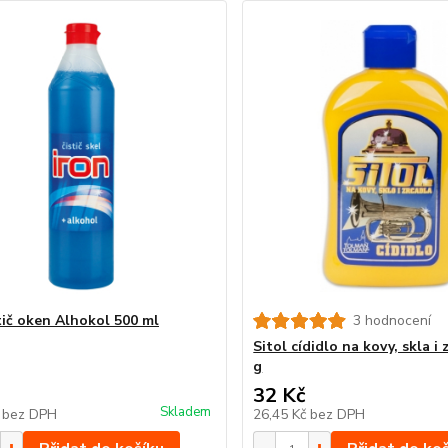
stič oken Alhokol 500 ml
3 hodnocení
Sitol cídidlo na kovy, skla i
g
32 Kč
Skladem
č
bez DPH
26,45 Kč
bez DPH