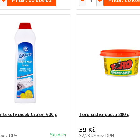
Přidat do košíku
Přidat do ko
 tekutý písek Citrón 600 g
Toro čisticí pasta 200 g
39 Kč
Skladem
č
bez DPH
32,23 Kč
bez DPH