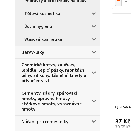
Přípravky a prostředky na obuv
Tělová kosmetika
Ústní hygiena
Vlasová kosmetika
Barvy-laky
Chemické kotvy, kaučuky,
lepidla, lepící pásky, montážní
pěny, silikony, těsnění, tmely a
příslušenství
Cementy, sádry, spárovací
hmoty, opravné hmoty,
stěrkové hmoty, vyrovnávací
Q Power
hmoty
37 Kč
Nářadí pro řemeslníky
30,58 K