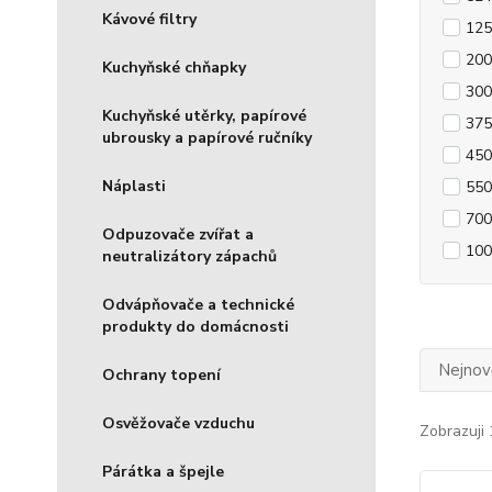
Kávové filtry
125
200
Kuchyňské chňapky
300
Kuchyňské utěrky, papírové
375
ubrousky a papírové ručníky
450
Náplasti
550
700
Odpuzovače zvířat a
100
neutralizátory zápachů
Odvápňovače a technické
produkty do domácnosti
Nejnově
Ochrany topení
Osvěžovače vzduchu
Zobrazuji 
Párátka a špejle