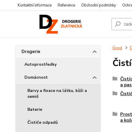
Kontaktní informace
Reference
Obchodní podmínky
Ochra
Úvod
D
Drogerie
Čist
Autoprostředky
Domácnost
Čistí
a pas
Barvy a fixace na látku, kůži a
Čisti
semiš
Baterie
Prost
a kož
Čističe odpadů