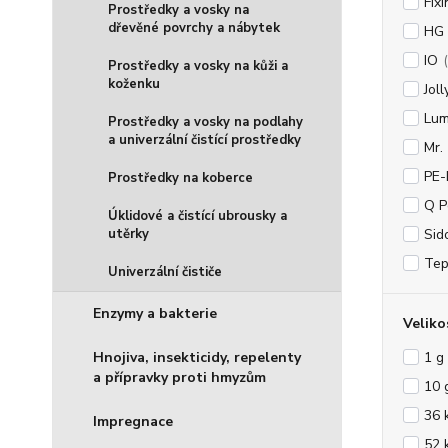
Fixi
Prostředky a vosky na
dřevěné povrchy a nábytek
HG
IO
Prostředky a vosky na kůži a
koženku
Joll
Lum
Prostředky a vosky na podlahy
a univerzální čistící prostředky
Mr.
PE
Prostředky na koberce
Q P
Úklidové a čistící ubrousky a
utěrky
Sid
Te
Univerzální čističe
Enzymy a bakterie
Veliko
Hnojiva, insekticidy, repelenty
1 g
a přípravky proti hmyzům
10 
36 
Impregnace
52 