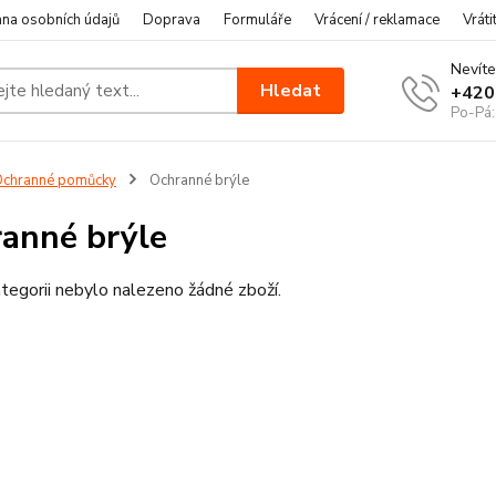
na osobních údajů
Doprava
Formuláře
Vrácení / reklamace
Vráti
Nevíte
Hledat
+420
Po-Pá:
chranné pomůcky
Ochranné brýle
anné brýle
tegorii nebylo nalezeno žádné zboží.