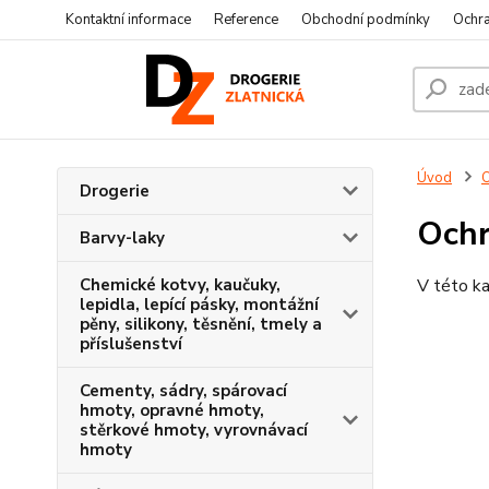
Kontaktní informace
Reference
Obchodní podmínky
Ochra
Úvod
O
Drogerie
Ochr
Barvy-laky
Chemické kotvy, kaučuky,
V této ka
lepidla, lepící pásky, montážní
pěny, silikony, těsnění, tmely a
příslušenství
Cementy, sádry, spárovací
hmoty, opravné hmoty,
stěrkové hmoty, vyrovnávací
hmoty