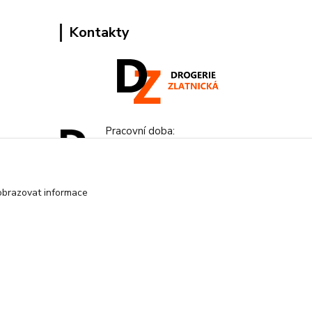
Kontakty
Pracovní doba:
+420 224 818 812
Po-Pá: 8:00-18:00 hod.
obrazovat informace
info@drogeriezlatnicka.cz
Vytvořeno na
Eshop-rychle.cz