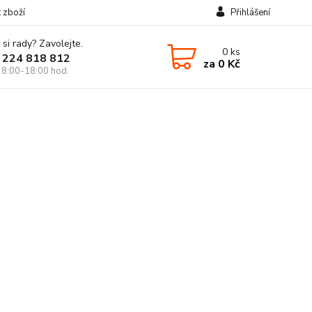
t zboží
Přihlášení
 si rady? Zavolejte.
0
ks
 224 818 812
za
0 Kč
 8:00-18:00 hod.