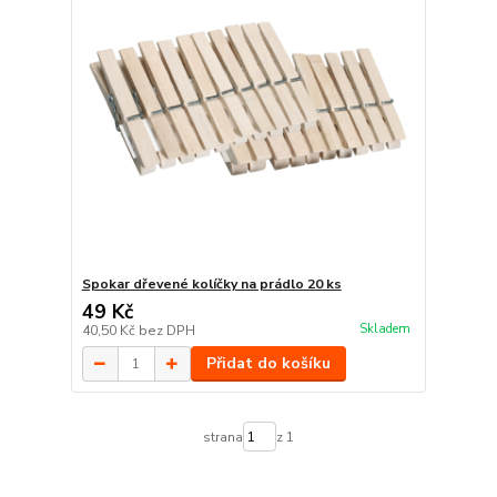
Spokar dřevené kolíčky na prádlo 20 ks
49 Kč
Skladem
40,50 Kč
bez DPH
Přidat do košíku
strana
z 1