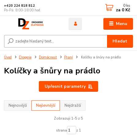
0
ks
+420 224 818 812
za
0 Kč
Po-Pá: 8:00-18:00 hod.
Menu
Hledat
Úvod
Drogerie
Domácnost
Praní
Kolíčky a šnůry na prádlo
Kolíčky a šnůry na prádlo
Upřesnit parametry
Nejnovější
Nejlevnější
Nejdražší
Zobrazuji 1-5 z 5
strana
z 1