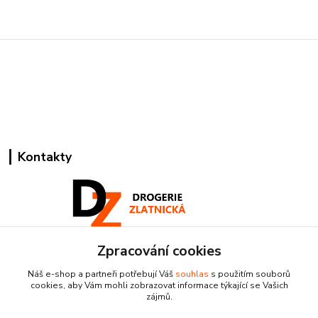
Kontakty
Zpracování cookies
Pracovní doba:
+420 224 818 812
Náš e-shop a partneři potřebují Váš
souhlas
s použitím souborů
Po-Pá: 8:00-18:00 hod.
cookies, aby Vám mohli zobrazovat informace týkající se Vašich
zájmů.
info@drogeriezlatnicka.cz