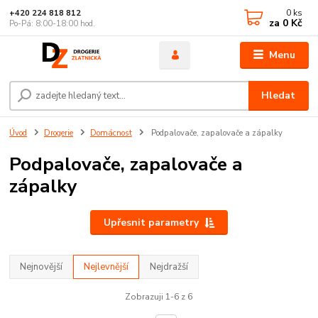
0
ks
+420 224 818 812
za
0 Kč
Po-Pá: 8:00-18:00 hod.
Menu
Hledat
Úvod
Drogerie
Domácnost
Podpalovače, zapalovače a zápalky
Podpalovače, zapalovače a
zápalky
Upřesnit parametry
Nejnovější
Nejlevnější
Nejdražší
Zobrazuji 1-6 z 6