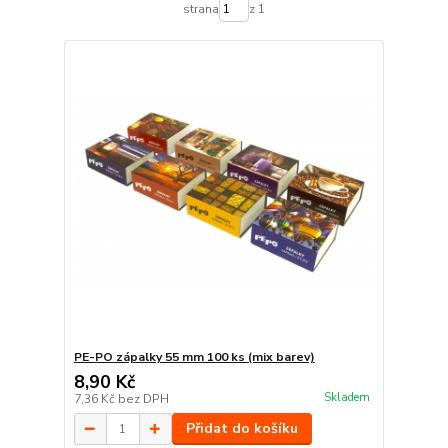
strana
z 1
PE-PO zápalky 55 mm 100 ks (mix barev)
8,90 Kč
Skladem
7,36 Kč
bez DPH
Přidat do košíku