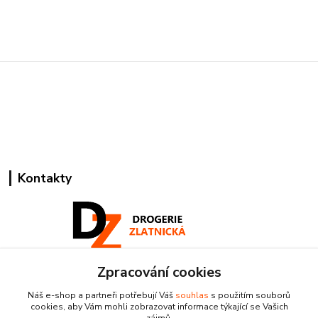
Kontakty
Zpracování cookies
Pracovní doba:
+420 224 818 812
Náš e-shop a partneři potřebují Váš
souhlas
s použitím souborů
Po-Pá: 8:00-18:00 hod.
cookies, aby Vám mohli zobrazovat informace týkající se Vašich