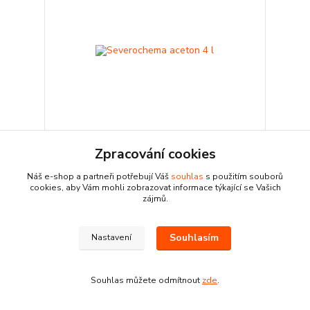
Zpracování cookies
1 hodnocení
Náš e-shop a partneři potřebují Váš
souhlas
s použitím souborů
Severochema aceton 4 l
cookies, aby Vám mohli zobrazovat informace týkající se Vašich
399 Kč
zájmů.
Skladem
329,75 Kč
bez DPH
Přidat do košíku
Souhlasím
Nastavení
Souhlas můžete odmítnout
zde
.