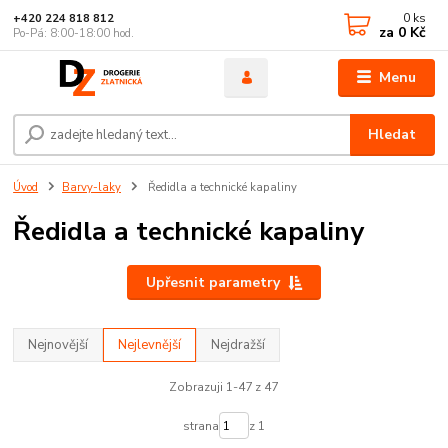
0
ks
+420 224 818 812
za
0 Kč
Po-Pá: 8:00-18:00 hod.
Menu
Hledat
Úvod
Barvy-laky
Ředidla a technické kapaliny
Ředidla a technické kapaliny
Upřesnit parametry
Nejnovější
Nejlevnější
Nejdražší
Zobrazuji 1-47 z 47
strana
z 1