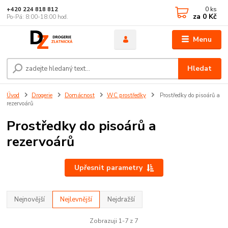
0
ks
+420 224 818 812
za
0 Kč
Po-Pá: 8:00-18:00 hod.
Menu
Hledat
Úvod
Drogerie
Domácnost
WC prostředky
Prostředky do pisoárů a
rezervoárů
Prostředky do pisoárů a
rezervoárů
Upřesnit parametry
Nejnovější
Nejlevnější
Nejdražší
Zobrazuji 1-7 z 7