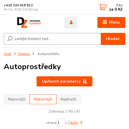
0
ks
+420 224 818 812
za
0 Kč
Po-Pá: 8:00-18:00 hod.
Menu
Hledat
Úvod
Drogerie
Autoprostředky
Autoprostředky
Upřesnit parametry
Nejnovější
Nejlevnější
Nejdražší
Zobrazuji 1-50 z 87
strana
z 2
další