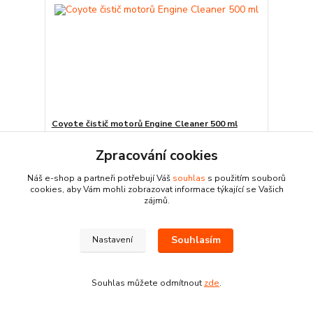
Coyote čistič motorů Engine Cleaner 500 ml
99 Kč
Zpracování cookies
Skladem
81,82 Kč
bez DPH
Přidat do košíku
Náš e-shop a partneři potřebují Váš
souhlas
s použitím souborů
cookies, aby Vám mohli zobrazovat informace týkající se Vašich
zájmů.
Souhlasím
Nastavení
Souhlas můžete odmítnout
zde
.