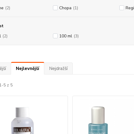
ne
(2)
Chopa
(1)
Reg
st
l
(2)
100 ml
(3)
jší
Nejlevnější
Nejdražší
1-5 z 5