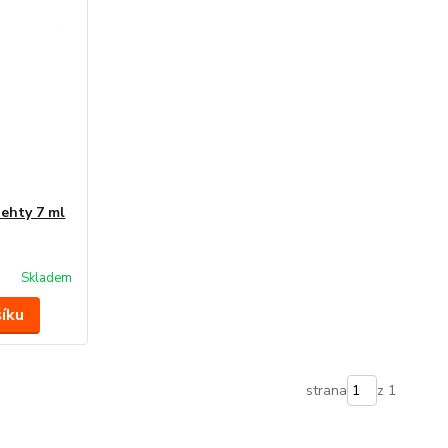
nehty 7 ml
Skladem
šíku
strana
z 1