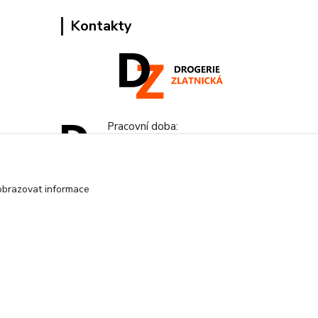
Kontakty
Pracovní doba:
+420 224 818 812
Po-Pá: 8:00-18:00 hod.
obrazovat informace
info@drogeriezlatnicka.cz
Vytvořeno na
Eshop-rychle.cz