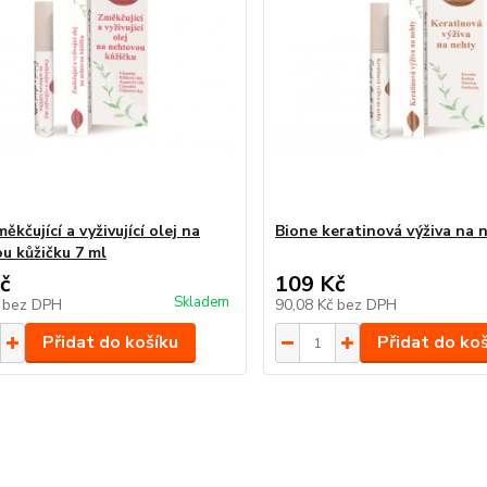
ěkčující a vyživující olej na
Bione keratinová výživa na 
u kůžičku 7 ml
č
109 Kč
Skladem
č
bez DPH
90,08 Kč
bez DPH
Přidat do košíku
Přidat do ko