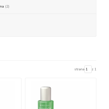
ina
(2)
strana
z 1