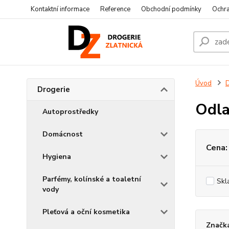
Kontaktní informace
Reference
Obchodní podmínky
Ochra
Úvod
D
Drogerie
Odla
Autoprostředky
Domácnost
Cena:
Hygiena
Parfémy, kolínské a toaletní
Skl
vody
Pleťová a oční kosmetika
Značka