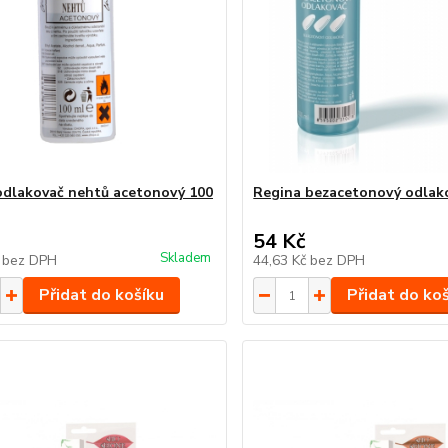
dlakovač nehtů acetonový 100
Regina bezacetonový odlak
54 Kč
Skladem
č
bez DPH
44,63 Kč
bez DPH
Přidat do košíku
Přidat do ko