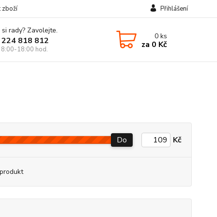
t zboží
Přihlášení
 si rady? Zavolejte.
0
ks
 224 818 812
za
0 Kč
 8:00-18:00 hod.
Do
Kč
produkt