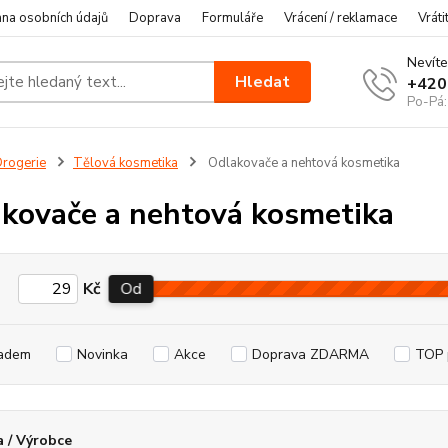
na osobních údajů
Doprava
Formuláře
Vrácení / reklamace
Vráti
Nevíte
Hledat
+420
Po-Pá:
rogerie
Tělová kosmetika
Odlakovače a nehtová kosmetika
kovače a nehtová kosmetika
Kč
Od
adem
Novinka
Akce
Doprava ZDARMA
TOP 
 / Výrobce