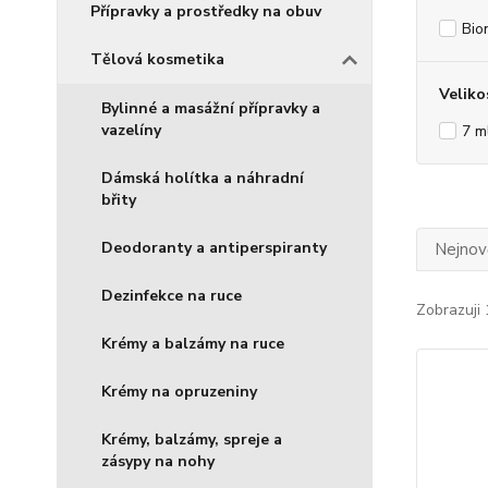
Přípravky a prostředky na obuv
Bio
Tělová kosmetika
Veliko
Bylinné a masážní přípravky a
vazelíny
7 m
Dámská holítka a náhradní
břity
Deodoranty a antiperspiranty
Nejnově
Dezinfekce na ruce
Zobrazuji 
Krémy a balzámy na ruce
Krémy na opruzeniny
Krémy, balzámy, spreje a
zásypy na nohy