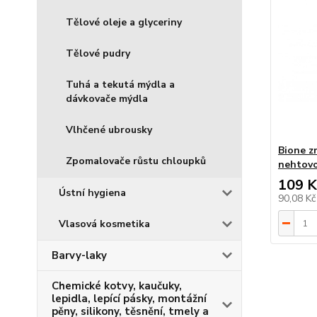
Tělové oleje a glyceriny
Tělové pudry
Tuhá a tekutá mýdla a
dávkovače mýdla
Vlhčené ubrousky
Bione zm
Zpomalovače růstu chloupků
nehtovo
109 K
Ústní hygiena
90,08 K
Vlasová kosmetika
Barvy-laky
Chemické kotvy, kaučuky,
lepidla, lepící pásky, montážní
pěny, silikony, těsnění, tmely a