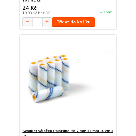
10 cm 1 ks
24 Kč
Skladem
19,83 Kč
bez DPH
Přidat do košíku
Schuller váleček Paintline HK 7 mm 17 mm 10 cm 1