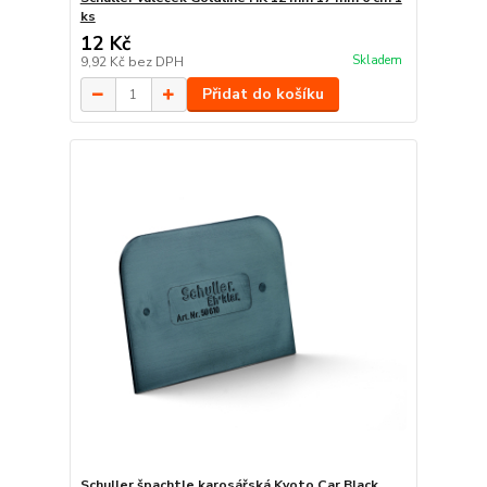
ks
12 Kč
Skladem
9,92 Kč
bez DPH
Přidat do košíku
Schuller špachtle karosářská Kyoto Car Black