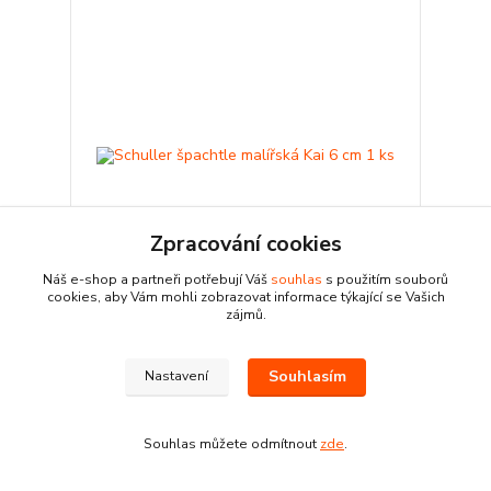
Zpracování cookies
Náš e-shop a partneři potřebují Váš
souhlas
s použitím souborů
cookies, aby Vám mohli zobrazovat informace týkající se Vašich
zájmů.
Schuller špachtle malířská Kai 6 cm 1 ks
39 Kč
Souhlasím
Nastavení
Skladem
32,23 Kč
bez DPH
Přidat do košíku
Souhlas můžete odmítnout
zde
.