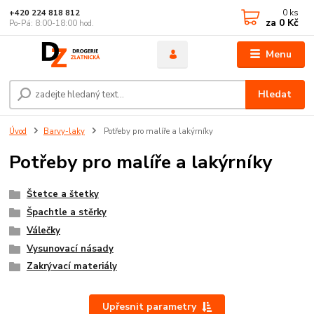
0
ks
+420 224 818 812
za
0 Kč
Po-Pá: 8:00-18:00 hod.
Menu
Hledat
Úvod
Barvy-laky
Potřeby pro malíře a lakýrníky
Potřeby pro malíře a lakýrníky
Štetce a štetky
Špachtle a stěrky
Válečky
Vysunovací násady
Zakrývací materiály
Upřesnit parametry