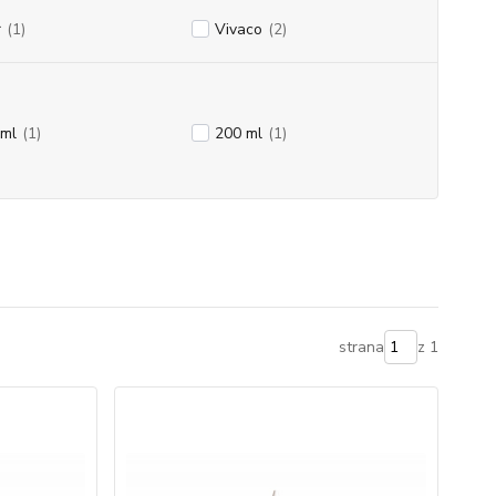
r
(1)
Vivaco
(2)
 ml
(1)
200 ml
(1)
strana
z 1