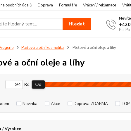
na osobních údajů
Doprava
Formuláře
Vrácení / reklamace
Vráti
Nevíte
Hledat
+420
Po-Pá:
rogerie
Pleťová a oční kosmetika
Pleťové a oční oleje a líhy
vé a oční oleje a líhy
Kč
Od
adem
Novinka
Akce
Doprava ZDARMA
TOP 
 / Výrobce