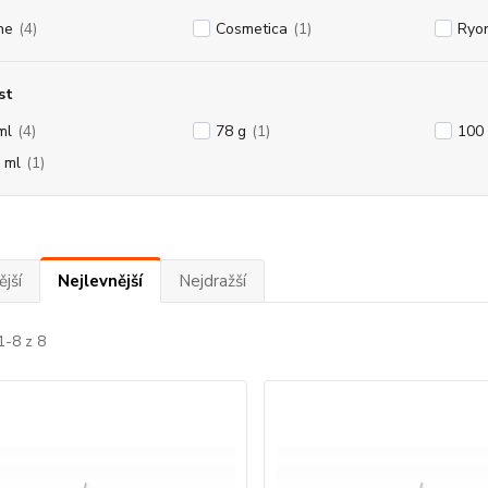
ne
(4)
Cosmetica
(1)
Ryo
st
ml
(4)
78 g
(1)
100
 ml
(1)
jší
Nejlevnější
Nejdražší
1-8 z 8