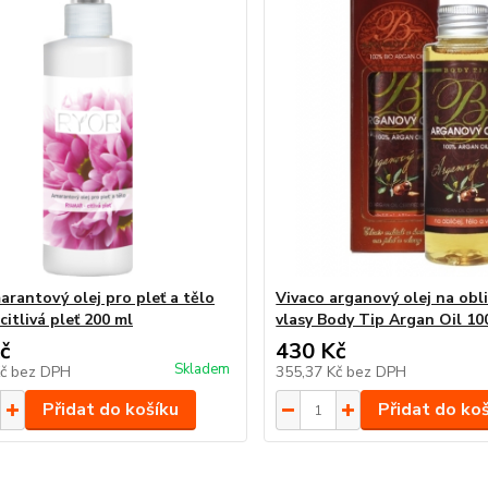
arantový olej pro pleť a tělo
Vivaco arganový olej na obli
itlivá pleť 200 ml
vlasy Body Tip Argan Oil 10
č
430 Kč
Skladem
Kč
bez DPH
355,37 Kč
bez DPH
Přidat do košíku
Přidat do ko