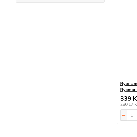
Ryor am
Ryamar c
339 K
280,17 