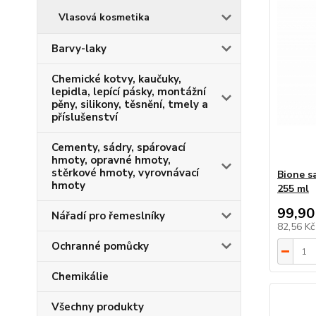
Vlasová kosmetika
Barvy-laky
Chemické kotvy, kaučuky,
lepidla, lepící pásky, montážní
pěny, silikony, těsnění, tmely a
příslušenství
Cementy, sádry, spárovací
hmoty, opravné hmoty,
stěrkové hmoty, vyrovnávací
Bione s
hmoty
255 ml
99,90
Nářadí pro řemeslníky
82,56 K
Ochranné pomůcky
Chemikálie
Všechny produkty