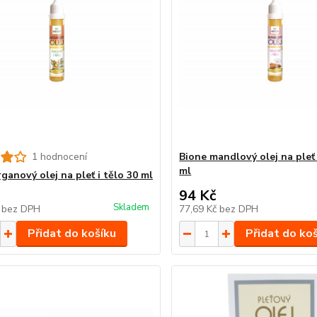
1 hodnocení
Bione mandlový olej na pleť 
ml
ganový olej na pleť i tělo 30 ml
94 Kč
Skladem
č
bez DPH
77,69 Kč
bez DPH
Přidat do košíku
Přidat do ko