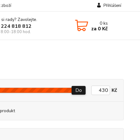
t zboží
Přihlášení
 si rady? Zavolejte.
0
ks
 224 818 812
za
0 Kč
 8:00-18:00 hod.
Do
Kč
produkt