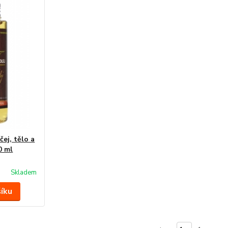
čej, tělo a
0 ml
Skladem
šíku