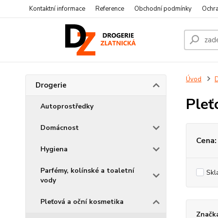
Kontaktní informace
Reference
Obchodní podmínky
Ochra
Úvod
D
Drogerie
Pleťo
Autoprostředky
Domácnost
Cena:
Hygiena
Parfémy, kolínské a toaletní
Skl
vody
Pleťová a oční kosmetika
Značka