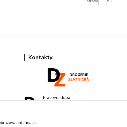
strana
z 1
Kontakty
Pracovní doba:
+420 224 818 812
Po-Pá: 8:00-18:00 hod.
obrazovat informace
info@drogeriezlatnicka.cz