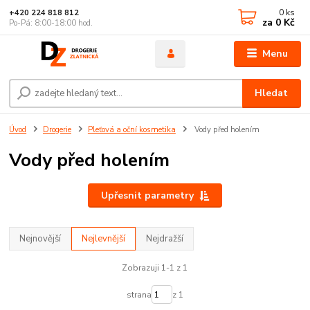
0
ks
+420 224 818 812
za
0 Kč
Po-Pá: 8:00-18:00 hod.
Menu
Hledat
Úvod
Drogerie
Pleťová a oční kosmetika
Vody před holením
Vody před holením
Upřesnit parametry
Nejnovější
Nejlevnější
Nejdražší
Zobrazuji 1-1 z 1
strana
z 1