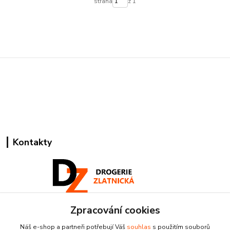
strana
z 1
Kontakty
Zpracování cookies
Pracovní doba:
+420 224 818 812
Náš e-shop a partneři potřebují Váš
souhlas
s použitím souborů