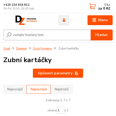
0
ks
+420 224 818 812
za
0 Kč
Po-Pá: 8:00-18:00 hod.
Menu
Hledat
Úvod
Drogerie
Ústní hygiena
Zubní kartáčky
Zubní kartáčky
Upřesnit parametry
Nejnovější
Nejlevnější
Nejdražší
Zobrazuji 1-7 z 7
strana
z 1