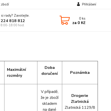
t zboží
Přihlášení
 si rady? Zavolejte.
0
ks
 224 818 812
za
0 Kč
 8:00-18:00 hod.
Doba
Maximální
Poznámka
doručení
rozměry
V případě,
Drogerie
že je zboží
Zlatnická
skladem
Zlatnická 1129/8
na dané