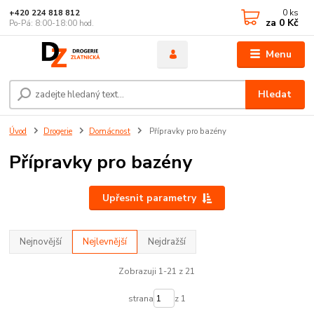
0
ks
+420 224 818 812
za
0 Kč
Po-Pá: 8:00-18:00 hod.
Menu
Hledat
Úvod
Drogerie
Domácnost
Přípravky pro bazény
Přípravky pro bazény
Upřesnit parametry
Nejnovější
Nejlevnější
Nejdražší
Zobrazuji 1-21 z 21
strana
z 1