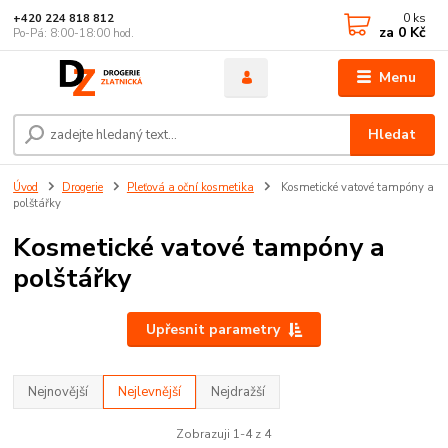
0
ks
+420 224 818 812
za
0 Kč
Po-Pá: 8:00-18:00 hod.
Menu
Hledat
Úvod
Drogerie
Pleťová a oční kosmetika
Kosmetické vatové tampóny a
polštářky
Kosmetické vatové tampóny a
polštářky
Upřesnit parametry
Nejnovější
Nejlevnější
Nejdražší
Zobrazuji 1-4 z 4