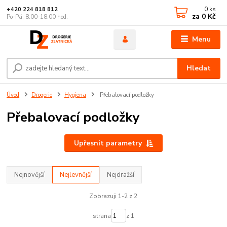
0
ks
+420 224 818 812
za
0 Kč
Po-Pá: 8:00-18:00 hod.
Menu
Hledat
Úvod
Drogerie
Hygiena
Přebalovací podložky
Přebalovací podložky
Upřesnit parametry
Nejnovější
Nejlevnější
Nejdražší
Zobrazuji 1-2 z 2
strana
z 1