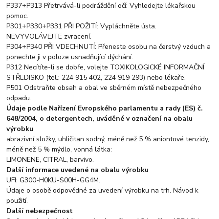
P337+P313 Přetrvává-li podráždění očí: Vyhledejte lékařskou
pomoc.
P301+P330+P331 PŘI POŽITÍ: Vypláchněte ústa.
NEVYVOLÁVEJTE zvracení.
P304+P340 PŘI VDECHNUTÍ: Přeneste osobu na čerstvý vzduch a
ponechte ji v poloze usnadňující dýchání.
P312 Necítíte-li se dobře, volejte TOXIKOLOGICKÉ INFORMAČNÍ
STŘEDISKO (tel.: 224 915 402, 224 919 293) nebo lékaře.
P501 Odstraňte obsah a obal ve sběrném místě nebezpečného
odpadu.
Údaje podle Nařízení Evropského parlamentu a rady (ES) č.
648/2004, o detergentech, uváděné v označení na obalu
výrobku
abrazivní složky, uhličitan sodný, méně než 5 % aniontové tenzidy,
méně než 5 % mýdlo, vonná látka:
LIMONENE, CITRAL, barvivo.
Další informace uvedené na obalu výrobku
UFI: G300-H0KU-S00H-GG4M.
Údaje o osobě odpovědné za uvedení výrobku na trh. Návod k
použití.
Další nebezpečnost