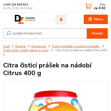
0
ks
+420 224 818 812
za
0 Kč
Po-Pá: 8:00-18:00 hod.
Menu
Hledat
Úvod
Drogerie
Domácnost
Čistící prostředky a ostatní prostředky
Čistící písky, prášky, krémy a pasty
Citra čisticí prášek na nádobí Citrus 400
g
Citra čisticí prášek na nádobí
Citrus 400 g