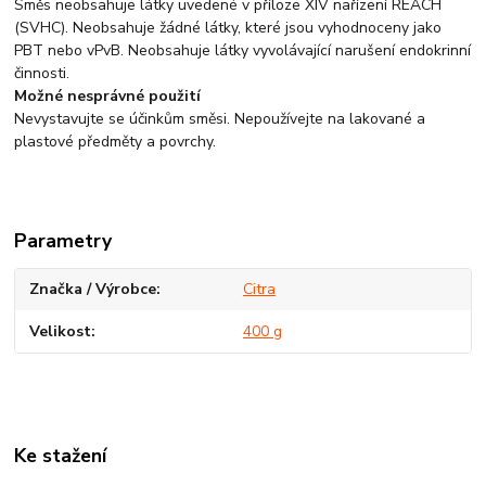
Směs neobsahuje látky uvedené v příloze XIV nařízení REACH
(SVHC). Neobsahuje žádné látky, které jsou vyhodnoceny jako
PBT nebo vPvB. Neobsahuje látky vyvolávající narušení endokrinní
činnosti.
Možné nesprávné použití
Nevystavujte se účinkům směsi. Nepoužívejte na lakované a
plastové předměty a povrchy.
Parametry
Značka / Výrobce
Citra
Velikost
400 g
Ke stažení