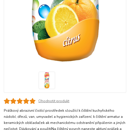
Ohodnotit produkt
Práškový abrazivní čistící prostředek sloužící k čištění kuchyňského
nádobí, dřezů, van, umyvadel a hygienických zařízení, k čištění armatur a
keramických obkladaček ak mechanickému odstranění připálenin a jiných
nečistot. Dávkování a použitíNa čištěný povrch naneste aktivní prášek a