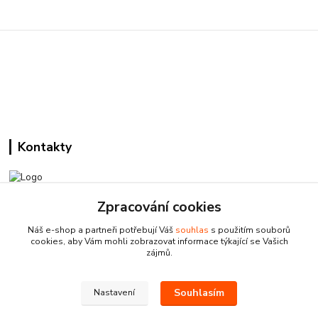
Kontakty
Zpracování cookies
Pracovní doba:
+420 224 818 812
Náš e-shop a partneři potřebují Váš
souhlas
s použitím souborů
Po-Pá: 8:00-18:00 hod.
cookies, aby Vám mohli zobrazovat informace týkající se Vašich
zájmů.
info@drogeriezlatnicka.cz
Souhlasím
Nastavení