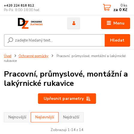
0
ks
+420 224 818 812
za
0 Kč
Po-Pá: 8:00-18:00 hod.
Menu
Hledat
Úvod
Ochranné pomůcky
Pracovní, průmyslové, montážní a lakýrnické
rukavice
Pracovní, průmyslové, montážní a
lakýrnické rukavice
Upřesnit parametry
Nejnovější
Nejlevnější
Nejdražší
Zobrazuji 1-14 z 14