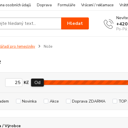
na osobních údajů
Doprava
Formuláře
Vrácení / reklamace
Vráti
Nevíte
Hledat
+420
Po-Pá:
ářadí pro řemeslníky
Nože
e
Kč
Od
adem
Novinka
Akce
Doprava ZDARMA
TOP 
 / Výrobce