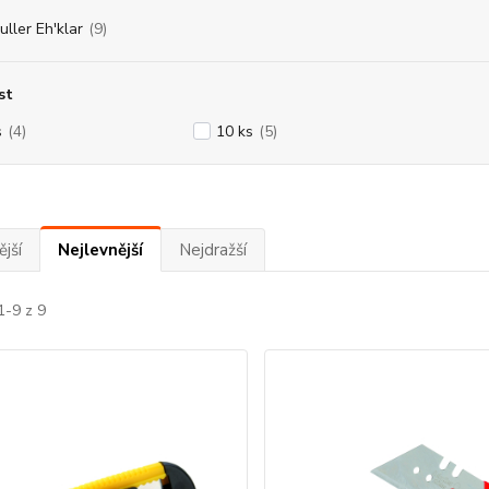
uller Eh'klar
(9)
st
s
(4)
10 ks
(5)
jší
Nejlevnější
Nejdražší
1-9 z 9