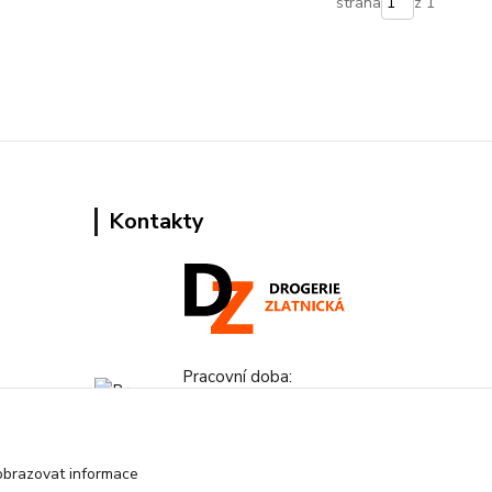
strana
z 1
Kontakty
Pracovní doba:
+420 224 818 812
Po-Pá: 8:00-18:00 hod.
obrazovat informace
info@drogeriezlatnicka.cz