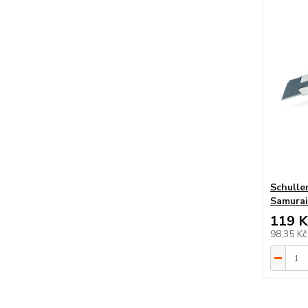
Schulle
Samurai
119 K
98,35 K