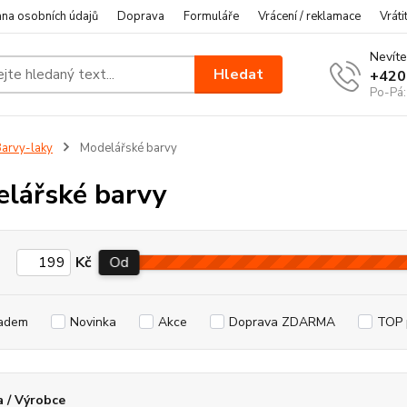
na osobních údajů
Doprava
Formuláře
Vrácení / reklamace
Vráti
Nevíte
Hledat
+420
Po-Pá:
arvy-laky
Modelářské barvy
lářské barvy
Kč
Od
adem
Novinka
Akce
Doprava ZDARMA
TOP 
 / Výrobce