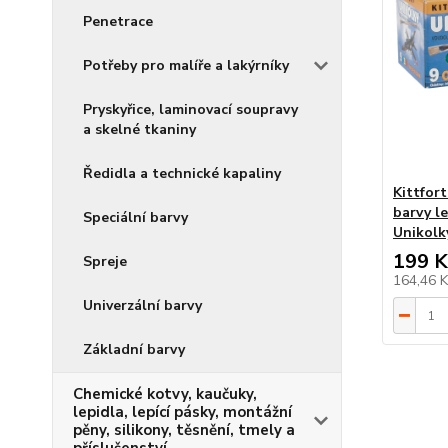
Penetrace
Potřeby pro malíře a lakýrníky
Pryskyřice, laminovací soupravy
a skelné tkaniny
Ředidla a technické kapaliny
Kittfor
barvy l
Speciální barvy
Unikolky
199 K
Spreje
164,46 
Univerzální barvy
Základní barvy
Chemické kotvy, kaučuky,
lepidla, lepící pásky, montážní
pěny, silikony, těsnění, tmely a