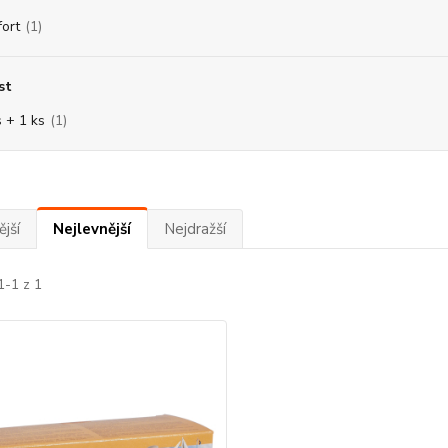
fort
(1)
st
s + 1 ks
(1)
jší
Nejlevnější
Nejdražší
1-1 z 1