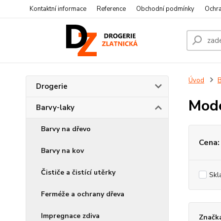
Kontaktní informace
Reference
Obchodní podmínky
Ochra
Úvod
B
Drogerie
Mode
Barvy-laky
Barvy na dřevo
Cena:
Barvy na kov
Čističe a čistící utěrky
Skl
Ferméže a ochrany dřeva
Impregnace zdiva
Značka