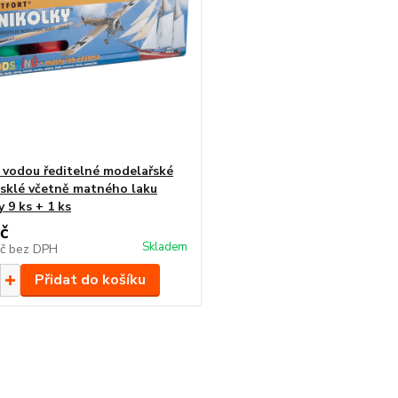
t vodou ředitelné modelařské
esklé včetně matného laku
 9 ks + 1 ks
č
Skladem
Kč
bez DPH
Přidat do košíku