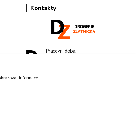
Kontakty
Pracovní doba:
+420 224 818 812
Po-Pá: 8:00-18:00 hod.
obrazovat informace
info@drogeriezlatnicka.cz
Vytvořeno na
Eshop-rychle.cz