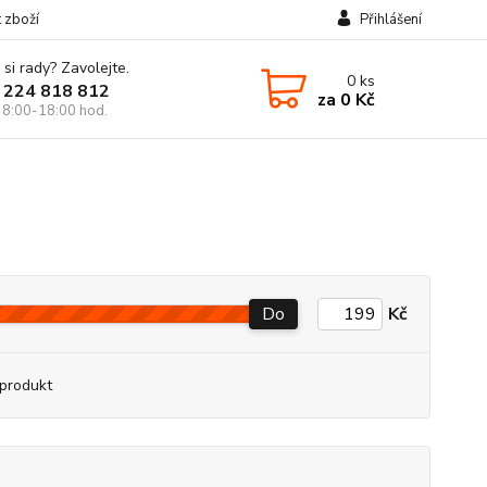
t zboží
Přihlášení
 si rady? Zavolejte.
0
ks
 224 818 812
za
0 Kč
 8:00-18:00 hod.
Do
Kč
produkt