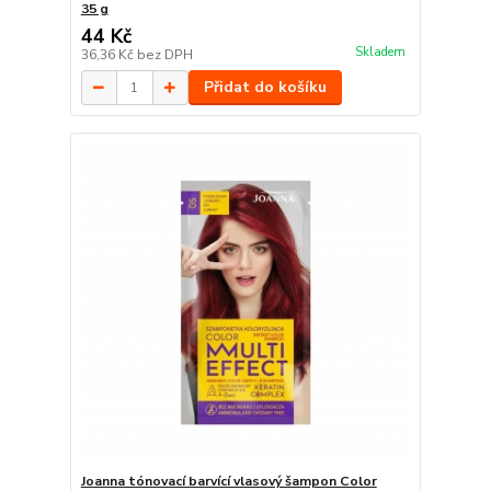
35 g
44 Kč
Skladem
36,36 Kč
bez DPH
Přidat do košíku
Joanna tónovací barvící vlasový šampon Color