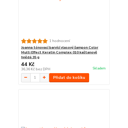
1 hodnocení
Joanna tónovací barvící vlasový šampon Color
Multi Effect Keratin Complex 010 kaštanově
hnědá 35 g
44 Kč
Skladem
36,36 Kč
bez DPH
Přidat do košíku