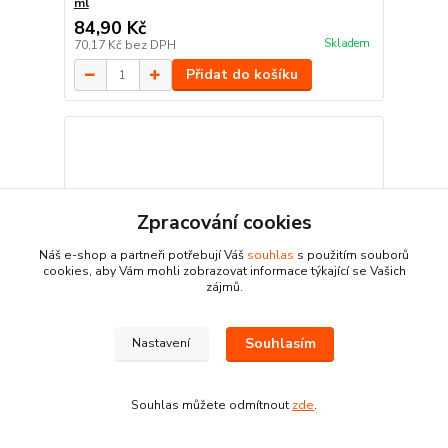
ml
84,90 Kč
Skladem
70,17 Kč
bez DPH
Přidat do košíku
Zpracování cookies
Náš e-shop a partneři potřebují Váš
souhlas
s použitím souborů
cookies, aby Vám mohli zobrazovat informace týkající se Vašich
zájmů.
Souhlasím
Nastavení
Souhlas můžete odmítnout
zde
.
Schwarzkopf barva na vlasy Palette Intensive