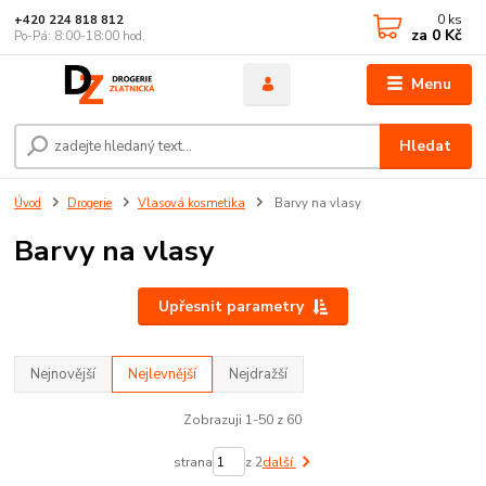
0
ks
+420 224 818 812
za
0 Kč
Po-Pá: 8:00-18:00 hod.
Menu
Hledat
Úvod
Drogerie
Vlasová kosmetika
Barvy na vlasy
Barvy na vlasy
Upřesnit parametry
Nejnovější
Nejlevnější
Nejdražší
Zobrazuji 1-50 z 60
strana
z 2
další