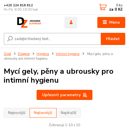
0
ks
+420 224 818 812
za
0 Kč
Po-Pá: 8:00-18:00 hod.
Menu
Hledat
Úvod
Drogerie
Hygiena
Intimní hygiena
Mycí gely, pěny a
ubrousky pro intimní hygienu
Mycí gely, pěny a ubrousky pro
intimní hygienu
Upřesnit parametry
Nejnovější
Nejlevnější
Nejdražší
Zobrazuji 1-10 z 10