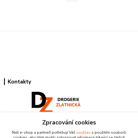
Kontakty
Zpracování cookies
Pracovní doba:
+420 224 818 812
Náš e-shop a partneři potřebují Váš
souhlas
s použitím souborů
Po-Pá: 8:00-18:00 hod.
cookies, aby Vám mohli zobrazovat informace týkající se Vašich