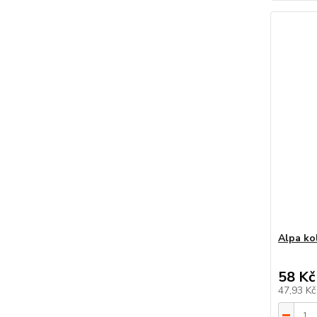
Alpa ko
58 Kč
47,93 K