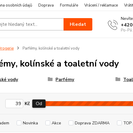
na osobních údajů
Doprava
Formuláře
Vrácení / reklamace
Vráti
Nevíte
Hledat
+420
Po-Pá:
rogerie
Parfémy, kolínské a toaletní vody
émy, kolínské a toaletní vody
ské vody
Parfémy
Toal
Kč
Od
adem
Novinka
Akce
Doprava ZDARMA
TOP 