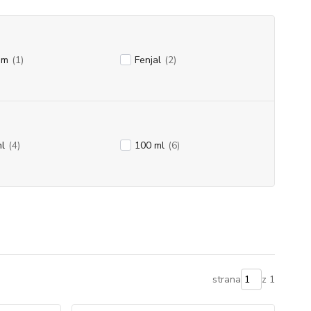
im
(1)
Fenjal
(2)
l
(4)
100 ml
(6)
strana
z 1