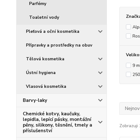
Parfémy
Značka
Toaletní vody
Alp
Pleťová a oční kosmetika
Ros
Přípravky a prostředky na obuv
Veliko
Tělová kosmetika
9 m
Ústní hygiena
250
Vlasová kosmetika
Barvy-laky
Nejnově
Chemické kotvy, kaučuky,
lepidla, lepící pásky, montážní
pěny, silikony, těsnění, tmely a
Zobrazuji 
příslušenství