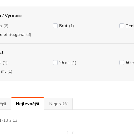
 / Výrobce
a
(6)
Brut
(1)
Den
e of Bulgaria
(3)
st
l
(1)
25 ml
(1)
50 m
 ml
(1)
jší
Nejlevnější
Nejdražší
1-13 z 13