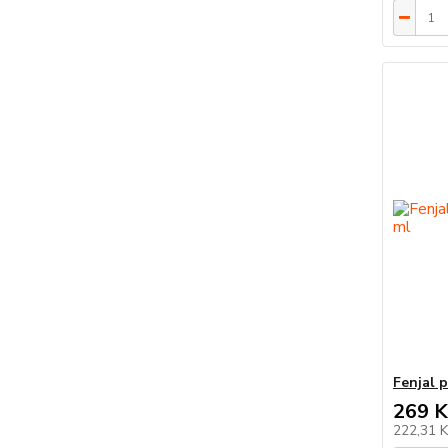
Fenjal p
269 K
222,31 