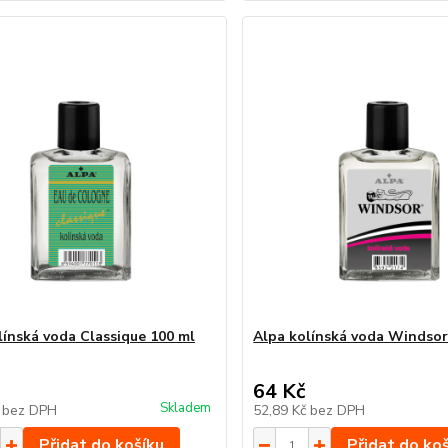
línská voda Classique 100 ml
Alpa kolínská voda Windsor
64 Kč
Skladem
č
bez DPH
52,89 Kč
bez DPH
Přidat do košíku
Přidat do ko