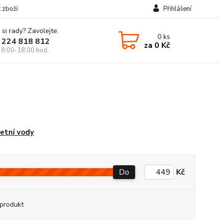
t zboží
Přihlášení
 si rady? Zavolejte.
0
ks
 224 818 812
za
0 Kč
 8:00-18:00 hod.
etní vody
Do
Kč
produkt