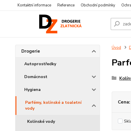
Kontaktní informace
Reference
Obchodní podmínky
Ochra
Úvod
D
Drogerie
Parf
Autoprostředky
Domácnost
Kolín
Hygiena
Cena:
Parfémy, kolínské a toaletní
vody
Skl
Kolínské vody