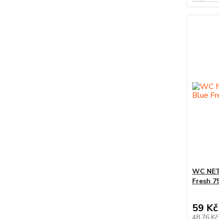
WC NET 
Fresh 7
59 Kč
48,76 K