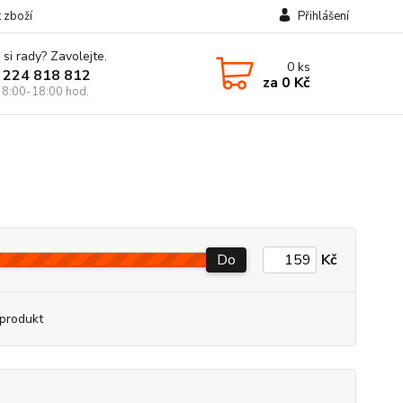
t zboží
Přihlášení
 si rady? Zavolejte.
0
ks
 224 818 812
za
0 Kč
 8:00-18:00 hod.
Do
Kč
produkt