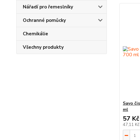
Nářadí pro řemeslníky
Ochranné pomůcky
Chemikálie
Všechny produkty
Savo či
ml
57 Kč
47,11 K