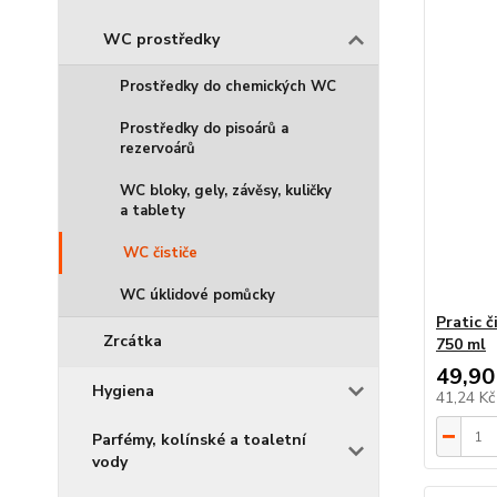
WC prostředky
Prostředky do chemických WC
Prostředky do pisoárů a
rezervoárů
WC bloky, gely, závěsy, kuličky
a tablety
WC čističe
WC úklidové pomůcky
Pratic 
Zrcátka
750 ml
49,90
Hygiena
41,24 K
Parfémy, kolínské a toaletní
vody