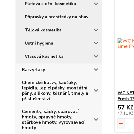
Pleťová a oční kosmetika
Přípravky a prostředky na obuv
Tělová kosmetika
Ústní hygiena
Vlasová kosmetika
Barvy-laky
Chemické kotvy, kaučuky,
lepidla, lepící pásky, montážní
WC NET 
pěny, silikony, těsnění, tmely a
příslušenství
Fresh 7
57 Kč
Cementy, sádry, spárovací
47,11 K
hmoty, opravné hmoty,
stěrkové hmoty, vyrovnávací
hmoty