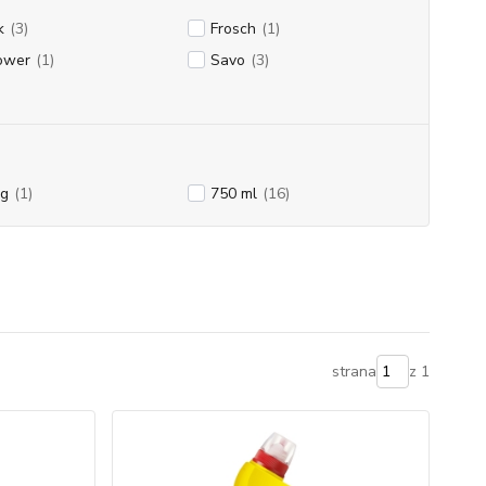
k
(3)
Frosch
(1)
ower
(1)
Savo
(3)
 g
(1)
750 ml
(16)
strana
z 1