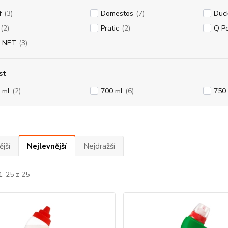
f
(3)
Domestos
(7)
Duc
(2)
Pratic
(2)
Q P
 NET
(3)
st
 ml
(2)
700 ml
(6)
750
jší
Nejlevnější
Nejdražší
1-25 z 25