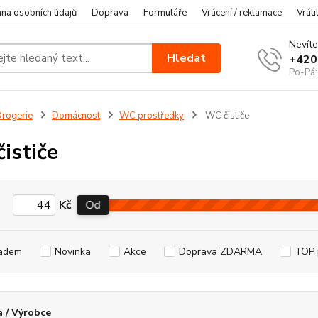
na osobních údajů
Doprava
Formuláře
Vrácení / reklamace
Vráti
Nevíte
Hledat
+420
Po-Pá:
rogerie
Domácnost
WC prostředky
WC čističe
ističe
Kč
Od
adem
Novinka
Akce
Doprava ZDARMA
TOP 
 / Výrobce