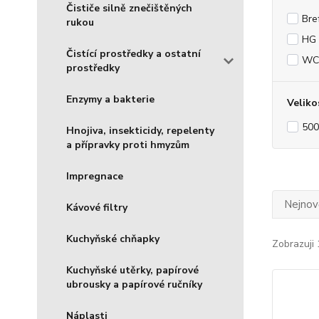
Čističe silně znečištěných
Bre
rukou
HG
Čistící prostředky a ostatní
WC
prostředky
Enzymy a bakterie
Veliko
500
Hnojiva, insekticidy, repelenty
a přípravky proti hmyzům
Impregnace
Nejnově
Kávové filtry
Kuchyňské chňapky
Zobrazuji 
Kuchyňské utěrky, papírové
ubrousky a papírové ručníky
Náplasti