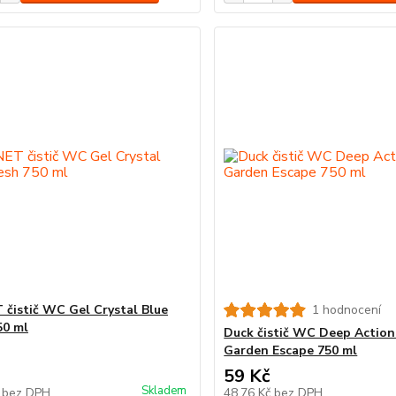
čistič WC Gel Crystal Blue
1 hodnocení
50 ml
Duck čistič WC Deep Action
Garden Escape 750 ml
59 Kč
Skladem
č
bez DPH
48,76 Kč
bez DPH