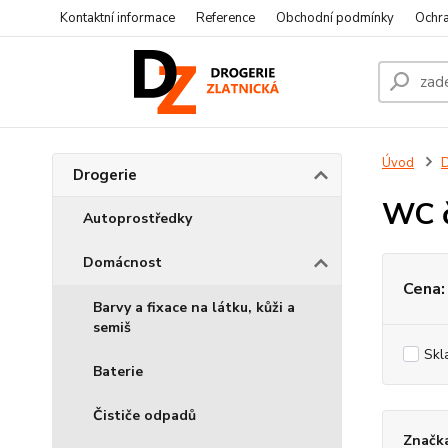
Kontaktní informace
Reference
Obchodní podmínky
Ochra
Úvod
D
Drogerie
WC č
Autoprostředky
Domácnost
Cena:
Barvy a fixace na látku, kůži a
semiš
Skl
Baterie
Čističe odpadů
Značka