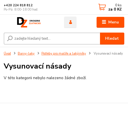
0
ks
+420 224 818 812
za
0 Kč
Po-Pá: 8:00-18:00 hod.
Menu
Hledat
Úvod
Barvy-laky
Potřeby pro malíře a lakýrníky
Vysunovací násady
Vysunovací násady
V této kategorii nebylo nalezeno žádné zboží.