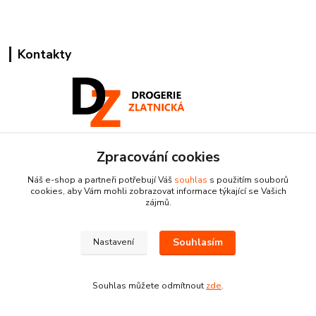
Kontakty
Pracovní doba:
Zpracování cookies
+420 224 818 812
Náš e-shop a partneři potřebují Váš
souhlas
s použitím souborů
Po-Pá: 8:00-18:00 hod.
cookies, aby Vám mohli zobrazovat informace týkající se Vašich
zájmů.
info@drogeriezlatnicka.cz
Souhlasím
Nastavení
Souhlas můžete odmítnout
zde
.
Vytvořeno na
Eshop-rychle.cz