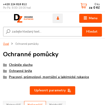
0
ks
+420 224 818 812
za
0 Kč
Po-Pá: 8:00-18:00 hod.
Menu
Hledat
Úvod
Ochranné pomůcky
Ochranné pomůcky
Chrániče sluchu
Ochranné brýle
Pracovní, průmyslové, montážní a lakýrnické rukavice
Upřesnit parametry