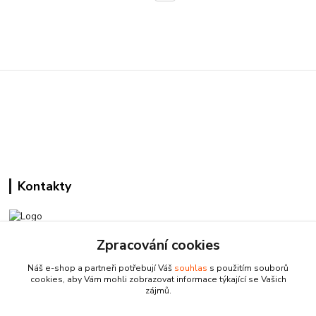
Kontakty
Zpracování cookies
Pracovní doba:
+420 224 818 812
Náš e-shop a partneři potřebují Váš
souhlas
s použitím souborů
Po-Pá: 8:00-18:00 hod.
cookies, aby Vám mohli zobrazovat informace týkající se Vašich
zájmů.
info@drogeriezlatnicka.cz