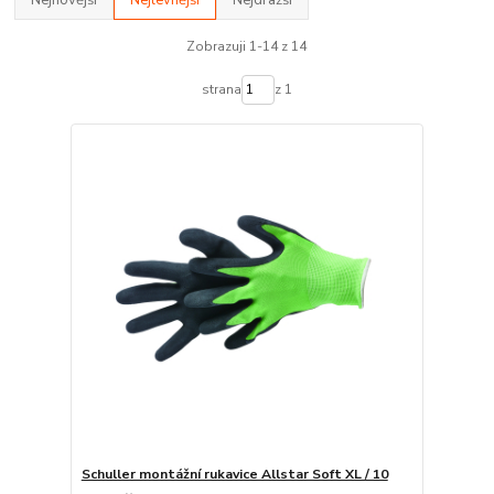
Nejnovější
Nejlevnější
Nejdražší
Zobrazuji 1-14 z 14
strana
z 1
Schuller montážní rukavice Allstar Soft XL / 10