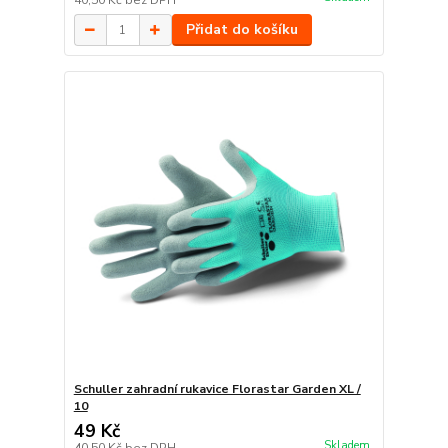
40,50 Kč
bez DPH
Přidat do košíku
Schuller zahradní rukavice Florastar Garden XL /
10
49 Kč
Skladem
40,50 Kč
bez DPH