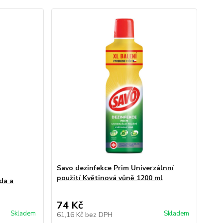
Savo dezinfekce Prim Univerzálnní
použití Květinová vůně 1200 ml
da a
74 Kč
Skladem
Skladem
61,16 Kč
bez DPH