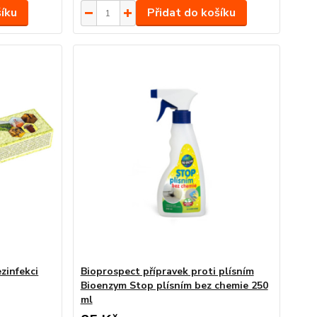
šíku
Přidat do košíku
zinfekci
Bioprospect přípravek proti plísním
Bioenzym Stop plísním bez chemie 250
ml