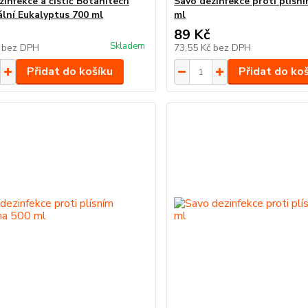
zinfekce a čistič Botanitech
Savo dezinfekce proti plísn
ální Eukalyptus 700 ml
ml
89 Kč
Skladem
č
bez DPH
73,55 Kč
bez DPH
Přidat do košíku
Přidat do ko