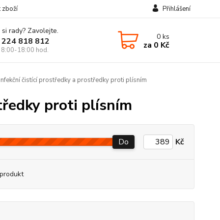
t zboží
Přihlášení
 si rady? Zavolejte.
0
ks
 224 818 812
za
0 Kč
 8:00-18:00 hod.
fekční čistící prostředky a prostředky proti plísním
tředky proti plísním
Do
Kč
produkt