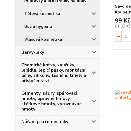
Přípravky a prostředky na obuv
Savo de
Koupeln
Tělová kosmetika
99 Kč
81,82 K
Ústní hygiena
Vlasová kosmetika
Barvy-laky
Chemické kotvy, kaučuky,
lepidla, lepící pásky, montážní
pěny, silikony, těsnění, tmely a
příslušenství
Cementy, sádry, spárovací
hmoty, opravné hmoty,
stěrkové hmoty, vyrovnávací
hmoty
Nářadí pro řemeslníky