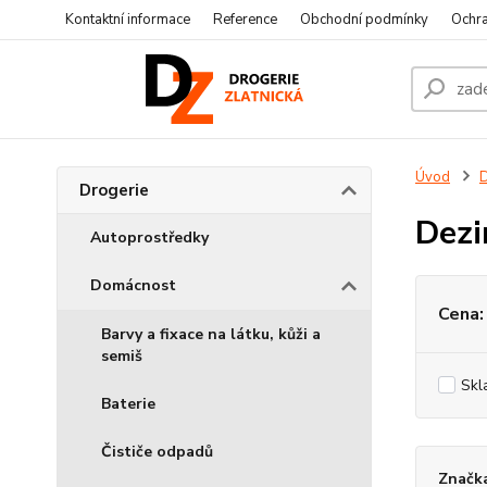
Kontaktní informace
Reference
Obchodní podmínky
Ochra
Úvod
D
Drogerie
Dezi
Autoprostředky
Domácnost
Cena:
Barvy a fixace na látku, kůži a
semiš
Skl
Baterie
Čističe odpadů
Značka