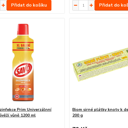
Přidat do košíku
Přidat do ko
zinfekce Prim Univerzálnní
Biom sirné plátky knoty k de
 Svěží vůně 1200 ml
200 g