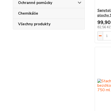
Ochranné pomůcky
Sanytol
Chemikálie
plochy 
99,90
Všechny produkty
82,56 K