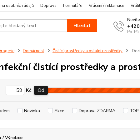
na osobních údajů
Doprava
Formuláře
Vrácení / reklamace
Vráti
Nevíte
Hledat
+420
Po-Pá:
rogerie
Domácnost
Čistící prostředky a ostatní prostředky
Dezin
nfekční čistící prostředky a pros
Kč
Od
adem
Novinka
Akce
Doprava ZDARMA
TOP 
 / Výrobce