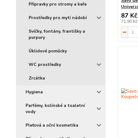
Savo de
Přípravky pro stromy a keře
Univerz
87 Kč
Prostředky pro mytí nádobí
71,90 K
Svíčky, fontány, františky a
purpury
Úklidové pomůcky
WC prostředky
Zrcátka
Hygiena
Parfémy, kolínské a toaletní
vody
Pleťová a oční kosmetika