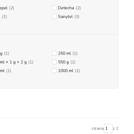
epel
(2)
Detecha
(2)
l
(1)
Sanytol
(3)
 g
(1)
250 ml
(1)
ml + 1 g + 2 g
(1)
550 g
(1)
 ml
(1)
1000 ml
(1)
strana
z 1