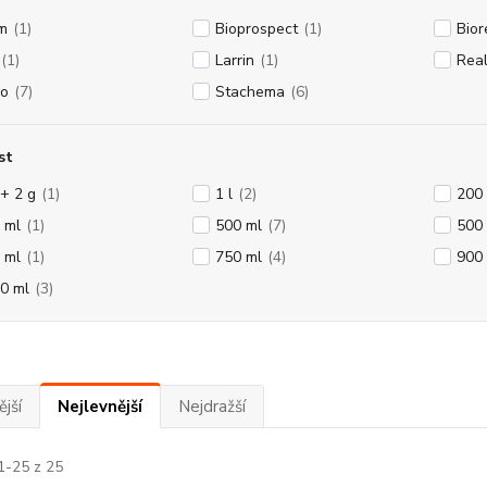
m
(1)
Bioprospect
(1)
Bior
(1)
Larrin
(1)
Rea
o
(7)
Stachema
(6)
st
 + 2 g
(1)
1 l
(2)
200
 ml
(1)
500 ml
(7)
500 
 ml
(1)
750 ml
(4)
900
0 ml
(3)
jší
Nejlevnější
Nejdražší
1-25 z 25