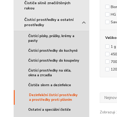
Čističe silně znečištěných
Bio
rukou
HG
Čistící prostředky a ostatní
Sav
prostředky
Čistící písky, prášky, krémy a
Veliko
pasty
1 g
Čistící prostředky do kuchyně
450
Čistící prostředky do koupelny
700
120
Čistící prostředky na skla,
okna a zrcadla
Čističe skvrn a dezinfekce
Dezinfekční čistící prostředky
Nejnově
a prostředky proti plísním
Ostatní a speciální čističe
Zobrazuji 