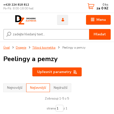
0
ks
+420 224 818 812
za
0 Kč
Po-Pá: 8:00-18:00 hod.
Menu
Hledat
Úvod
Drogerie
Tělová kosmetika
Peelingy a pemzy
Peelingy a pemzy
Upřesnit parametry
Nejnovější
Nejlevnější
Nejdražší
Zobrazuji 1-5 z 5
strana
z 1