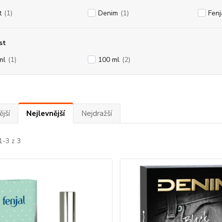
t
(1)
Denim
(1)
Fenj
st
ml
(1)
100 ml
(2)
jší
Nejlevnější
Nejdražší
1-3 z 3