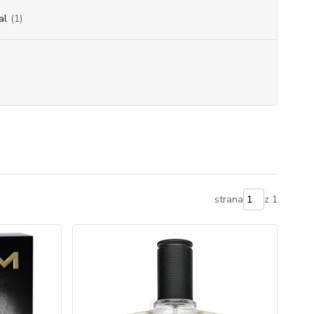
al
(1)
strana
z 1