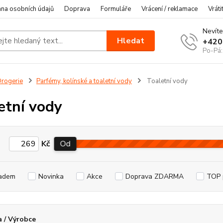
na osobních údajů
Doprava
Formuláře
Vrácení / reklamace
Vráti
Nevíte
Hledat
+420
Po-Pá:
rogerie
Parfémy, kolínské a toaletní vody
Toaletní vody
etní vody
Kč
Od
adem
Novinka
Akce
Doprava ZDARMA
TOP 
 / Výrobce