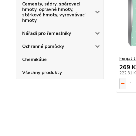
Cementy, sádry, spárovací
hmoty, opravné hmoty,
stěrkové hmoty, vyrovnávací
hmoty
Nářadí pro řemeslníky
Ochranné pomůcky
Fenjal t
Chemikálie
269 K
Všechny produkty
222,31 