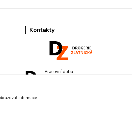
Kontakty
Pracovní doba:
+420 224 818 812
Po-Pá: 8:00-18:00 hod.
obrazovat informace
info@drogeriezlatnicka.cz