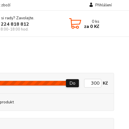
t zboží
Přihlášení
 si rady? Zavolejte.
0
ks
 224 818 812
za
0 Kč
 8:00-18:00 hod.
Do
Kč
produkt