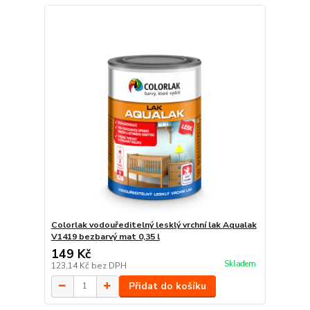
Colorlak vodouředitelný lesklý vrchní lak Aqualak
V1419 bezbarvý mat 0,35 l
149 Kč
Skladem
123,14 Kč
bez DPH
Přidat do košíku