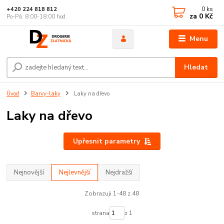
0
ks
+420 224 818 812
za
0 Kč
Po-Pá: 8:00-18:00 hod.
Menu
Hledat
Úvod
Barvy-laky
Laky na dřevo
Laky na dřevo
Upřesnit parametry
Nejnovější
Nejlevnější
Nejdražší
Zobrazuji 1-48 z 48
strana
z 1