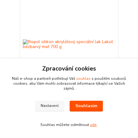
Zpracování cookies
Náš e-shop a partneři potřebují Váš
souhlas
s použitím souborů
cookies, aby Vám mohli zobrazovat informace týkající se Vašich
zájmů.
Biopol silikon akrylátový speciální lak Laksil
bezbarvý mat 700 g
Souhlasím
Nastavení
550 Kč
Skladem
454,55 Kč
bez DPH
Přidat do košíku
Souhlas můžete odmítnout
zde
.