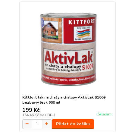
Kittfort lak na chaty a chalupy AktivLak S1009
bezbarvý lesk 600 ml
199 Kč
Skladem
164,46 Kč
bez DPH
Přidat do košíku