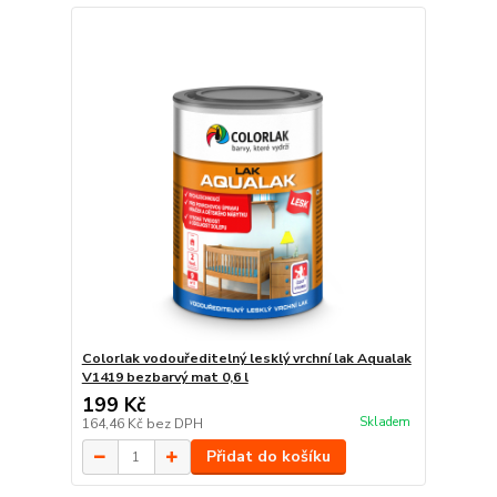
Colorlak vodouředitelný lesklý vrchní lak Aqualak
V1419 bezbarvý mat 0,6 l
199 Kč
Skladem
164,46 Kč
bez DPH
Přidat do košíku