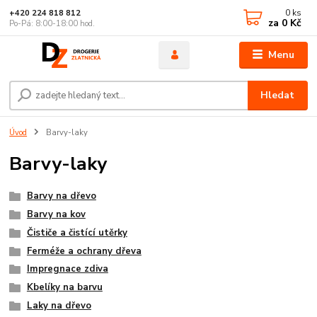
0
ks
+420 224 818 812
za
0 Kč
Po-Pá: 8:00-18:00 hod.
Menu
Hledat
Úvod
Barvy-laky
Barvy-laky
Barvy na dřevo
Barvy na kov
Čističe a čistící utěrky
Ferméže a ochrany dřeva
Impregnace zdiva
Kbelíky na barvu
Laky na dřevo