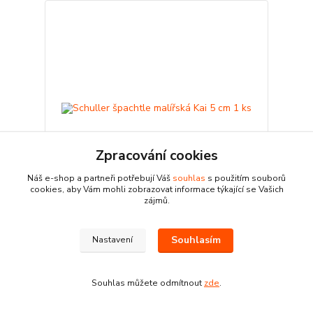
Zpracování cookies
Náš e-shop a partneři potřebují Váš
souhlas
s použitím souborů
cookies, aby Vám mohli zobrazovat informace týkající se Vašich
zájmů.
Schuller špachtle malířská Kai 5 cm 1 ks
37 Kč
Souhlasím
Nastavení
Skladem
30,58 Kč
bez DPH
Přidat do košíku
Souhlas můžete odmítnout
zde
.