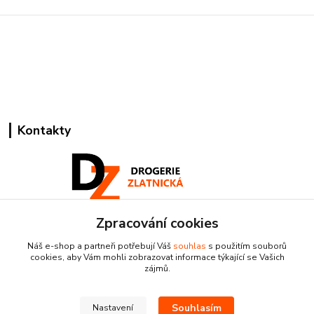
Kontakty
Zpracování cookies
Pracovní doba:
+420 224 818 812
Náš e-shop a partneři potřebují Váš
souhlas
s použitím souborů
Po-Pá: 8:00-18:00 hod.
cookies, aby Vám mohli zobrazovat informace týkající se Vašich
zájmů.
info@drogeriezlatnicka.cz
Souhlasím
Nastavení