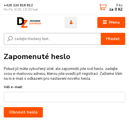
0
ks
+420 224 818 812
za
0 Kč
Po-Pá: 8:00-18:00 hod.
Menu
Hledat
Zapomenuté heslo
Pokud již máte vytvořený účet, ale zapomněli jste své heslo, zadejte
svou e-mailovou adresu, kterou jste uvedli při registraci. Zašleme Vám
na ni e-mail s odkazem pro nastavení nového hesla.
Váš e-mail:
Obnovit heslo