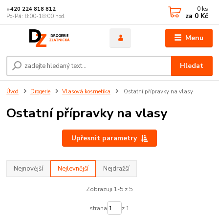
0
ks
+420 224 818 812
za
0 Kč
Po-Pá: 8:00-18:00 hod.
Menu
Hledat
Úvod
Drogerie
Vlasová kosmetika
Ostatní přípravky na vlasy
Ostatní přípravky na vlasy
Upřesnit parametry
Nejnovější
Nejlevnější
Nejdražší
Zobrazuji 1-5 z 5
strana
z 1