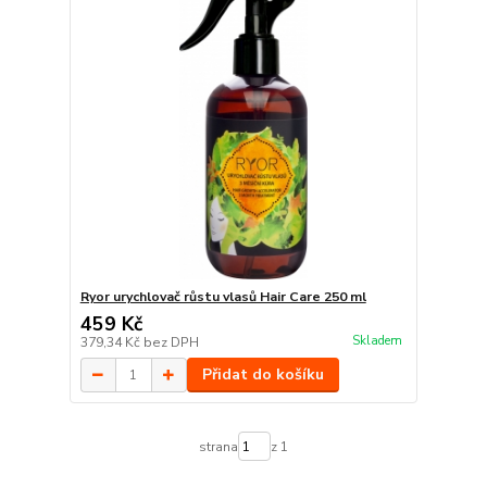
Ryor urychlovač růstu vlasů Hair Care 250 ml
459 Kč
Skladem
379,34 Kč
bez DPH
Přidat do košíku
strana
z 1