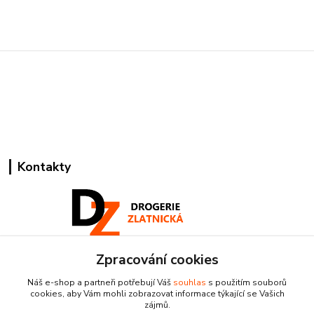
Kontakty
Zpracování cookies
Pracovní doba:
+420 224 818 812
Náš e-shop a partneři potřebují Váš
souhlas
s použitím souborů
Po-Pá: 8:00-18:00 hod.
cookies, aby Vám mohli zobrazovat informace týkající se Vašich
zájmů.