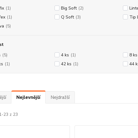
fix
(1)
Big Soft
(2)
Lint
fex
(1)
Q Soft
(3)
Tip 
wa
(5)
st
s
(5)
4 ks
(1)
8 ks
ks
(1)
42 ks
(1)
44 k
jší
Nejlevnější
Nejdražší
1-23 z 23