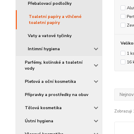
Přebalovací podložky
Alu
Toaletní papíry a vlhčené
Per
toaletní papíry
Ze
Vaty a vatové tyčinky
Veliko
Intimní hygiena
1 k
16 
Parfémy, kolínské a toaletní
vody
Pleťová a oční kosmetika
Nejnově
Přípravky a prostředky na obuv
Tělová kosmetika
Zobrazuji 
Ústní hygiena