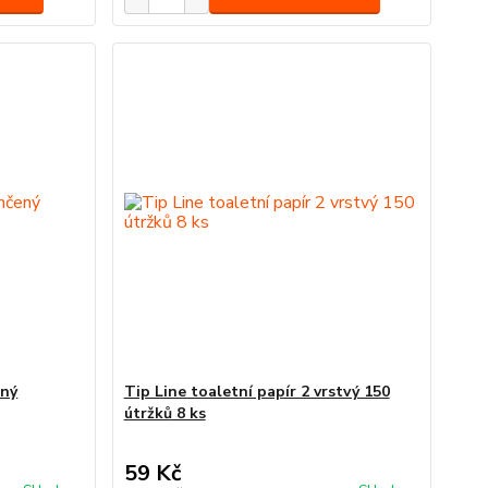
ený
Tip Line toaletní papír 2 vrstvý 150
útržků 8 ks
59 Kč