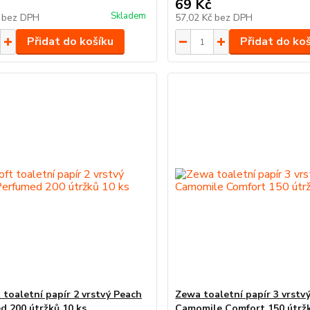
69 Kč
Skladem
č
bez DPH
57,02 Kč
bez DPH
Přidat do košíku
Přidat do ko
 toaletní papír 2 vrstvý Peach
Zewa toaletní papír 3 vrstv
d 200 útržků 10 ks
Camomile Comfort 150 útržk