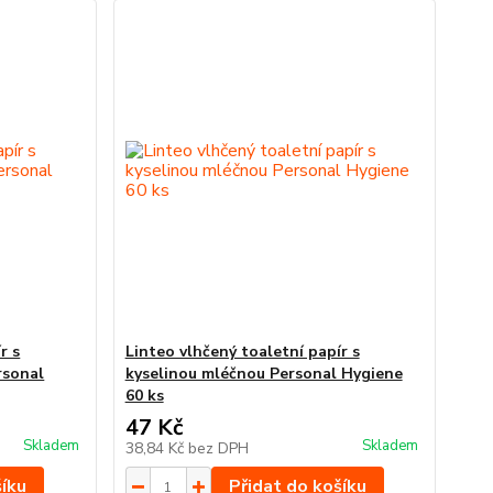
r s
Linteo vlhčený toaletní papír s
rsonal
kyselinou mléčnou Personal Hygiene
60 ks
47 Kč
Skladem
Skladem
38,84 Kč
bez DPH
šíku
Přidat do košíku