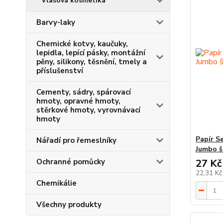
Vlasová kosmetika
Barvy-laky
Chemické kotvy, kaučuky,
lepidla, lepící pásky, montážní
pěny, silikony, těsnění, tmely a
příslušenství
Cementy, sádry, spárovací
hmoty, opravné hmoty,
stěrkové hmoty, vyrovnávací
hmoty
Papír Se
Nářadí pro řemeslníky
Jumbo š
Ochranné pomůcky
27 Kč
22,31 K
Chemikálie
Všechny produkty