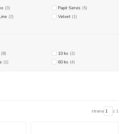
eo
(3)
Papír Servis
(5)
Line
(2)
Velvet
(1)
(8)
10 ks
(2)
s
(1)
60 ks
(4)
strana
z 1