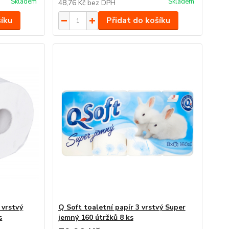
Skladem
Skladem
48,76 Kč
bez DPH
šíku
Přidat do košíku
 vrstvý
Q Soft toaletní papír 3 vrstvý Super
s
jemný 160 útržků 8 ks