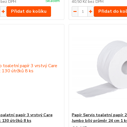
Skladem
č
bez DPH
40,50 Kč
bez DPH
Přidat do košíku
Přidat do ko
oaletní papír 3 vrstvý Care
Papír Servis toaletní papír 2
 130 útržků 8 ks
Jumbo bílý průměr 24 cm 1 k