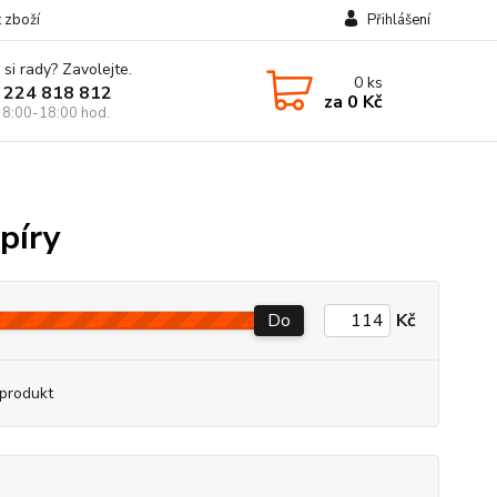
t zboží
Přihlášení
 si rady? Zavolejte.
0
ks
 224 818 812
za
0 Kč
 8:00-18:00 hod.
píry
Do
Kč
produkt