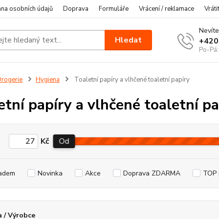
na osobních údajů
Doprava
Formuláře
Vrácení / reklamace
Vráti
Nevíte
Hledat
+420
Po-Pá:
rogerie
Hygiena
Toaletní papíry a vlhčené toaletní papíry
etní papíry a vlhčené toaletní pa
Kč
Od
adem
Novinka
Akce
Doprava ZDARMA
TOP 
 / Výrobce