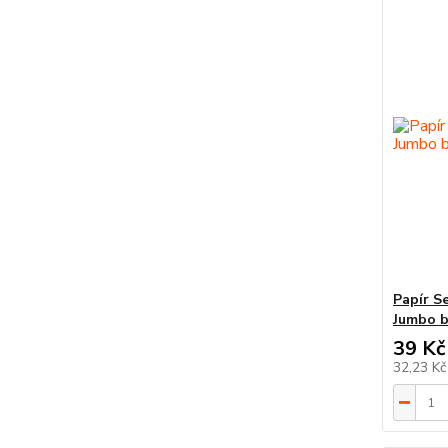
Papír Se
Jumbo b
39 Kč
32,23 K