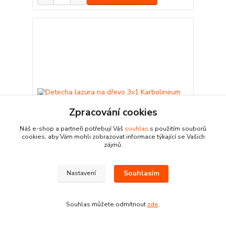
Zpracování cookies
Náš e-shop a partneři potřebují Váš
souhlas
s použitím souborů
cookies, aby Vám mohli zobrazovat informace týkající se Vašich
zájmů.
Souhlasím
Nastavení
1 hodnocení
Detecha lazura na dřevo 3v1 Karbolineum Extra
palisandr 700 g
Souhlas můžete odmítnout
zde
.
339 Kč
Skladem
280,17 Kč
bez DPH