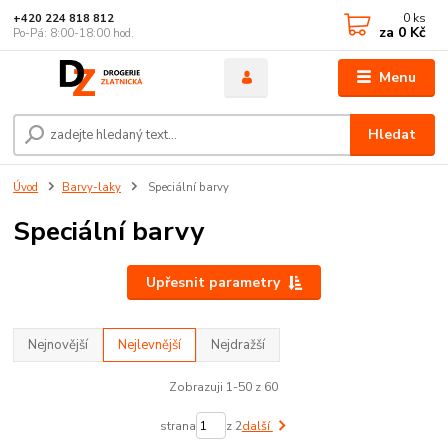
0
ks
+420 224 818 812
za
0 Kč
Po-Pá: 8:00-18:00 hod.
Menu
Hledat
Úvod
Barvy-laky
Speciální barvy
Speciální barvy
Upřesnit parametry
Nejnovější
Nejlevnější
Nejdražší
Zobrazuji 1-50 z 60
strana
z 2
další