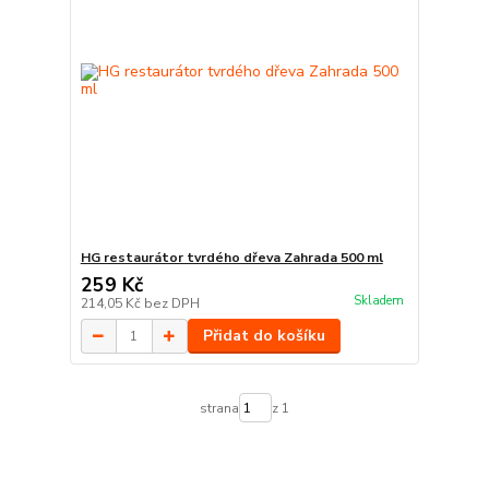
HG restaurátor tvrdého dřeva Zahrada 500 ml
259 Kč
Skladem
214,05 Kč
bez DPH
Přidat do košíku
strana
z 1