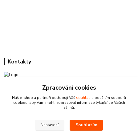
Kontakty
Zpracování cookies
Pracovní doba:
+420 224 818 812
Náš e-shop a partneři potřebují Váš
souhlas
s použitím souborů
Po-Pá: 8:00-18:00 hod.
cookies, aby Vám mohli zobrazovat informace týkající se Vašich
zájmů.
info@drogeriezlatnicka.cz
Souhlasím
Nastavení