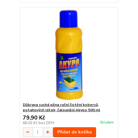
Důbrava suchá pěna ruční čistění koberců,
potahových látek, čalounění Akypo 500 ml
79,90 Kč
Skladem
66,03 Kč
bez DPH
Přidat do košíku