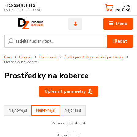
0
ks
+420 224 818 812
za
0 Kč
Po-Pá: 8:00-18:00 hod.
Menu
Hledat
Úvod
Drogerie
Domácnost
Čistící prostředky a ostatní prostředky
Prostředky na koberce
Prostředky na koberce
Upřesnit parametry
Nejnovější
Nejlevnější
Nejdražší
Zobrazuji 1-14 z 14
strana
z 1