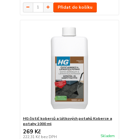
Přidat do košíku
HG čistič koberců a látkových potahů Koberce a
potahy 1000 ml
269 Kč
Skladem
222,31 Kč
bez DPH