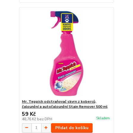
Mr. Teppich odstraňovač skvrn z koberců,
čalounění a autočalounění Stain Remover 500 ml
59 Kč
Skladem
48,76 Kč
bez DPH
Přidat do košíku