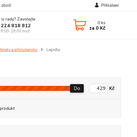
t zboží
Přihlášení
 si rady? Zavolejte.
0
ks
 224 818 812
za
0 Kč
 8:00-18:00 hod.
 tmely a příslušenství
Lepidla
Do
Kč
produkt