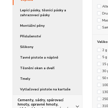
Alt
Lepící pásky, těsnící pásky a
Dr
zahrazovací pásky
Mas
Montážní pěny
Sa
Příslušenství
Veliko
Silikony
2 g
5 g
Tavné pistole a náplně
15 
Těsnění oken a dveří
30 
50 
Tmely
100
Vytlačovací pistole na kartuše
130
250
Cementy, sádry, spárovací
hmoty, opravné hmoty,
310