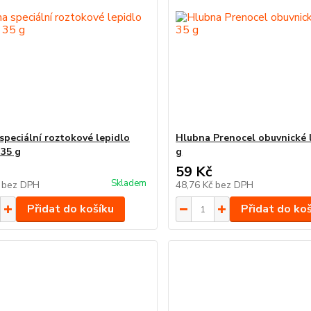
speciální roztokové lepidlo
Hlubna Prenocel obuvnické l
 35 g
g
59 Kč
Skladem
č
bez DPH
48,76 Kč
bez DPH
Přidat do košíku
Přidat do ko