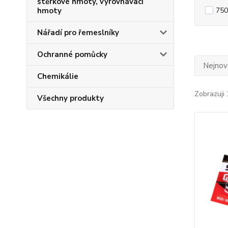
stěrkové hmoty, vyrovnávací
hmoty
750
Nářadí pro řemeslníky
Ochranné pomůcky
Nejnově
Chemikálie
Zobrazuji 
Všechny produkty