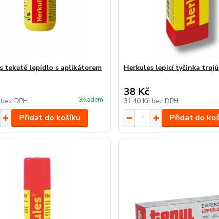
s tekuté lepidlo s aplikátorem
Herkules lepicí tyčinka troj
38 Kč
Skladem
č
bez DPH
31,40 Kč
bez DPH
Přidat do košíku
Přidat do ko