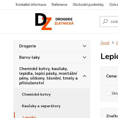
Kontaktní informace
Reference
Obchodní podmínky
Ochra
Úvod
C
Drogerie
Lepi
Barvy-laky
Chemické kotvy, kaučuky,
lepidla, lepící pásky, montážní
Cena:
pěny, silikony, těsnění, tmely a
příslušenství
Skl
Chemické kotvy
Kaučuky a separátory
Značka
Lepidla