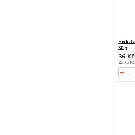
Herkule
30 g
36 Kč
29,75 K