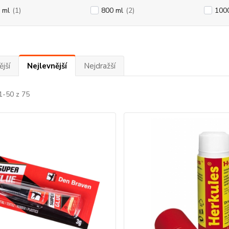
 ml
(1)
800 ml
(2)
100
jší
Nejlevnější
Nejdražší
1-50 z 75