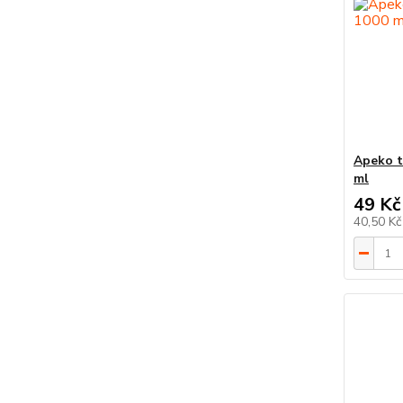
Apeko t
ml
49 Kč
40,50 K