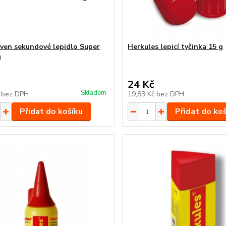
ven sekundové lepidlo Super
Herkules lepicí tyčinka 15 g
g
24 Kč
Skladem
č
bez DPH
19,83 Kč
bez DPH
Přidat do košíku
Přidat do ko