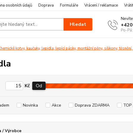
na osobních údajů
Doprava
Formuláře
Vrácení / reklamace
Vráti
Nevíte
Hledat
+420
Po-Pá:
hemické kotvy, kaučuky, lepidla, lepící pásky, montážní pěny, silikony, těsnění,
dla
Kč
Od
adem
Novinka
Akce
Doprava ZDARMA
TOP 
 / Výrobce