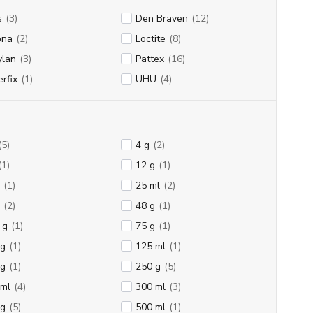
s
(3)
Den Braven
(12)
bna
(2)
Loctite
(8)
ylan
(3)
Pattex
(16)
rfix
(1)
UHU
(4)
(5)
4 g
(2)
(1)
12 g
(1)
(1)
25 ml
(2)
(2)
48 g
(1)
 g
(1)
75 g
(1)
 g
(1)
125 ml
(1)
 g
(1)
250 g
(5)
 ml
(4)
300 ml
(3)
 g
(5)
500 ml
(1)