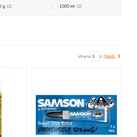
0 g
(2)
1000 ml
(2)
strana
z 2
další