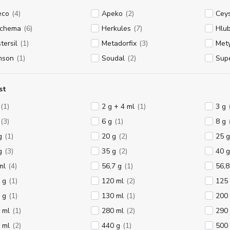
eco
(4)
Apeko
(2)
Cey
uchema
(6)
Herkules
(7)
Hlu
tersil
(1)
Metadorfix
(3)
Met
mson
(1)
Soudal
(2)
Supe
st
(1)
2 g + 4 ml
(1)
3 g
(3)
6 g
(1)
8 g
g
(1)
20 g
(2)
25 g
g
(3)
35 g
(2)
40 g
ml
(4)
56,7 g
(1)
56,8
 g
(1)
120 ml
(2)
125
 g
(1)
130 ml
(1)
200
 ml
(1)
280 ml
(2)
290
 ml
(2)
440 g
(1)
500