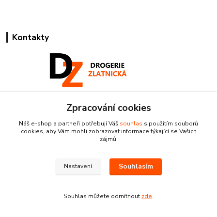
Kontakty
Pracovní doba:
Zpracování cookies
+420 224 818 812
Náš e-shop a partneři potřebují Váš
souhlas
s použitím souborů
Po-Pá: 8:00-18:00 hod.
cookies, aby Vám mohli zobrazovat informace týkající se Vašich
zájmů.
info@drogeriezlatnicka.cz
Souhlasím
Nastavení
Souhlas můžete odmítnout
zde
.
Vytvořeno na
Eshop-rychle.cz