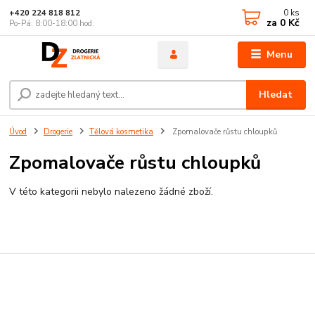
0
ks
+420 224 818 812
za
0 Kč
Po-Pá: 8:00-18:00 hod.
Menu
Hledat
Úvod
Drogerie
Tělová kosmetika
Zpomalovače růstu chloupků
Zpomalovače růstu chloupků
V této kategorii nebylo nalezeno žádné zboží.