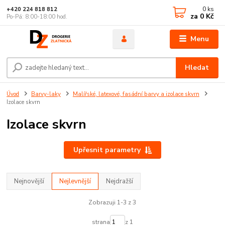
0
ks
+420 224 818 812
za
0 Kč
Po-Pá: 8:00-18:00 hod.
Menu
Hledat
Úvod
Barvy-laky
Malířské, latexové, fasádní barvy a izolace skvrn
Izolace skvrn
Izolace skvrn
Upřesnit parametry
Nejnovější
Nejlevnější
Nejdražší
Zobrazuji 1-3 z 3
strana
z 1