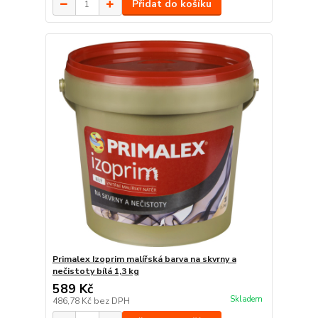
Přidat do košíku
Primalex Izoprim malířská barva na skvrny a
nečistoty bílá 1,3 kg
589 Kč
Skladem
486,78 Kč
bez DPH