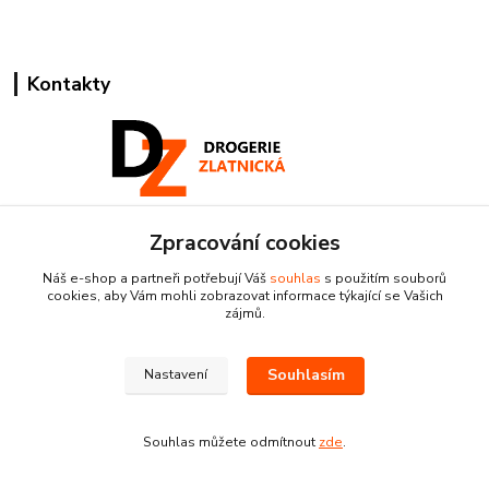
Kontakty
Pracovní doba:
Zpracování cookies
+420 224 818 812
Náš e-shop a partneři potřebují Váš
souhlas
s použitím souborů
Po-Pá: 8:00-18:00 hod.
cookies, aby Vám mohli zobrazovat informace týkající se Vašich
zájmů.
info@drogeriezlatnicka.cz
Souhlasím
Nastavení
Souhlas můžete odmítnout
zde
.
Vytvořeno na
Eshop-rychle.cz