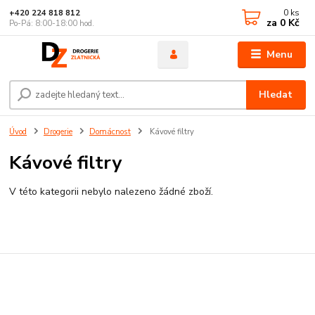
0
ks
+420 224 818 812
za
0 Kč
Po-Pá: 8:00-18:00 hod.
Menu
Hledat
Úvod
Drogerie
Domácnost
Kávové filtry
Kávové filtry
V této kategorii nebylo nalezeno žádné zboží.