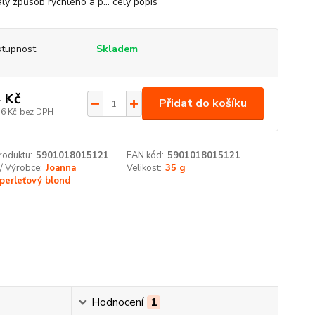
lý způsob rychlého a p...
celý popis
tupnost
Skladem
 Kč
Přidat do košíku
36 Kč
bez DPH
roduktu:
5901018015121
EAN kód:
5901018015121
/ Výrobce:
Joanna
Velikost:
35 g
perleťový blond
Hodnocení
1