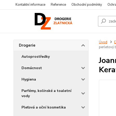
Kontaktní informace
Reference
Obchodní podmínky
Ochra
Úvod
D
Drogerie
perleťový 
Autoprostředky
Joan
Kera
Domácnost
Hygiena
Parfémy, kolínské a toaletní
vody
Pleťová a oční kosmetika