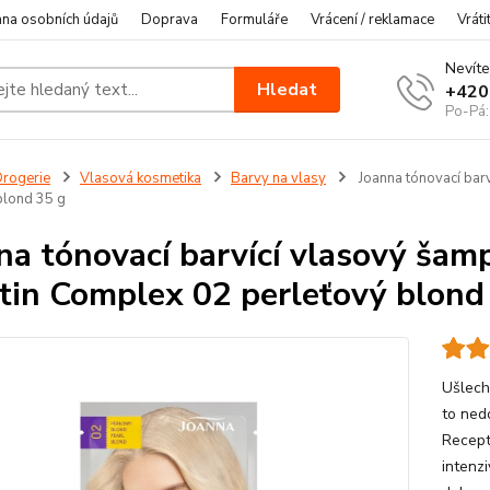
na osobních údajů
Doprava
Formuláře
Vrácení / reklamace
Vráti
Nevíte
Hledat
+420
Po-Pá:
rogerie
Vlasová kosmetika
Barvy na vlasy
Joanna tónovací barv
blond 35 g
na tónovací barvící vlasový šam
tin Complex 02 perleťový blond
Ušlech
to ned
Recept
intenzi