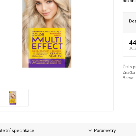
dokona
Dos
44
36,
Číslo p
Značka 
Barva:
etní specifikace
Parametry