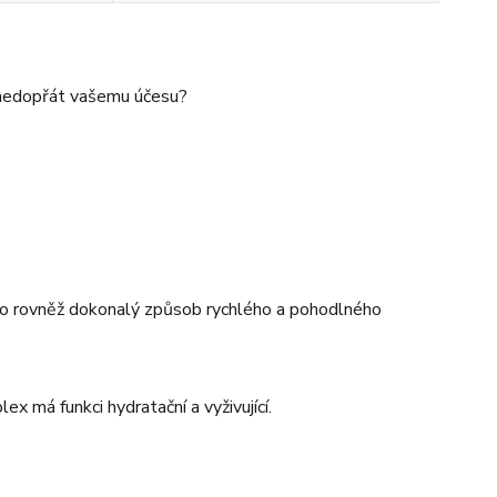
o nedopřát vašemu účesu?
 Je to rovněž dokonalý způsob rychlého a pohodlného
x má funkci hydratační a vyživující.