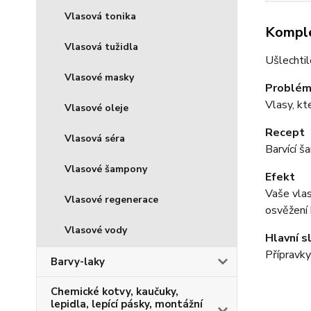
Vlasová tonika
Komple
Vlasová tužidla
Ušlechtil
Vlasové masky
Problé
Vlasy, kt
Vlasové oleje
Recept
Vlasová séra
Barvící š
Vlasové šampony
Efekt
Vaše vlas
Vlasové regenerace
osvěžení 
Vlasové vody
Hlavní s
Přípravky
Barvy-laky
Chemické kotvy, kaučuky,
lepidla, lepící pásky, montážní