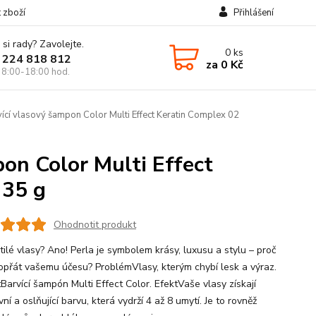
t zboží
Přihlášení
 si rady? Zavolejte.
0
ks
 224 818 812
za
0 Kč
 8:00-18:00 hod.
ící vlasový šampon Color Multi Effect Keratin Complex 02
pon Color Multi Effect
 35 g
Ohodnotit produkt
tilé vlasy? Ano! Perla je symbolem krásy, luxusu a stylu – proč
opřát vašemu účesu? ProblémVlasy, kterým chybí lesk a výraz.
Barvící šampón Multi Effect Color. EfektVaše vlasy získají
vní a oslňující barvu, která vydrží 4 až 8 umytí. Je to rovněž