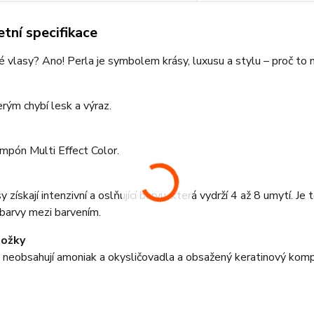
tní specifikace
é vlasy? Ano! Perla je symbolem krásy, luxusu a stylu – proč t
m
erým chybí lesk a výraz.
ampón Multi Effect Color.
y získají intenzivní a oslňující barvu, která vydrží 4 až 8 umytí.
barvy mezi barvením.
ložky
 neobsahují amoniak a okysličovadla a obsažený keratinový komple