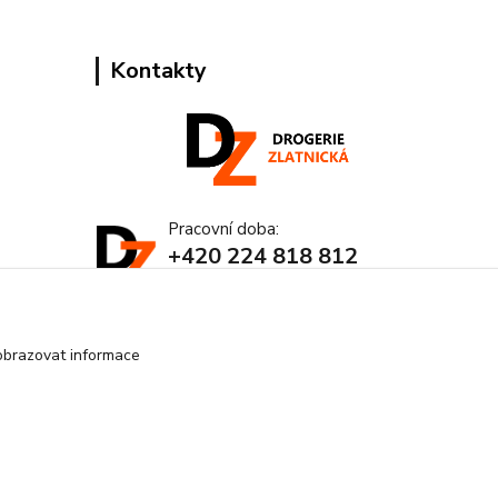
Kontakty
Pracovní doba:
+420 224 818 812
Po-Pá: 8:00-18:00 hod.
info@drogeriezlatnicka.cz
obrazovat informace
Vytvořeno na
Eshop-rychle.cz