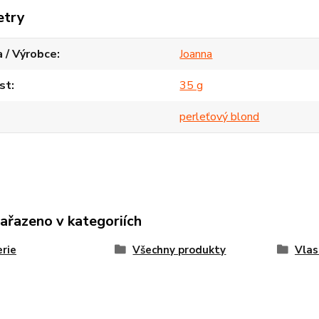
etry
 / Výrobce
Joanna
st
35 g
perleťový blond
zařazeno v kategoriích
rie
Všechny produkty
Vlas