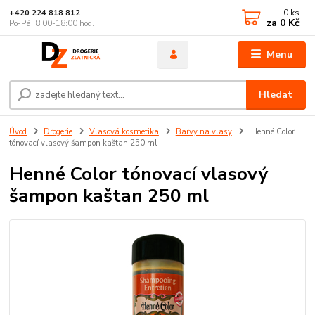
0
ks
+420 224 818 812
za
0 Kč
Po-Pá: 8:00-18:00 hod.
Menu
Hledat
Úvod
Drogerie
Vlasová kosmetika
Barvy na vlasy
Henné Color
tónovací vlasový šampon kaštan 250 ml
Henné Color tónovací vlasový
šampon kaštan 250 ml