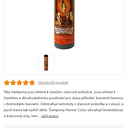
Ohodnotit produkt
Tyto šampony jsou šetrné k vlasům i vlasové pokožce, jsou určeny k
častému a dlouhodobému používání pro vlasy přírodní, barvené hennou
i chemickými barvami. Odstraňují nečistoty z vlasové pokožky a z vlasů, a
jejich barva tak vydrží déle. Šampony Henne Color obsahují levandulový
a kokosový olej, hen...
celý popis