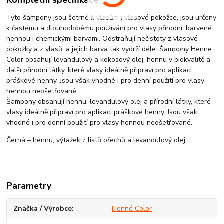
Tyto šampony jsou šetrné k vlasům i vlasové pokožce, jsou určeny
k častému a dlouhodobému používání pro vlasy přírodní, barvené
hennou i chemickými barvami. Odstraňují nečistoty z vlasové
pokožky a z vlasů, a jejich barva tak vydrží déle. Šampony Henne
Color obsahují levandulový a kokosový olej, hennu v biokvalitě a
další přírodní látky, které vlasy ideálně připraví pro aplikaci
práškové henny. Jsou však vhodné i pro denní použití pro vlasy
hennou neošetřované.
Šampony obsahují hennu, levandulový olej a přírodní látky, které
vlasy ideálně připraví pro aplikaci práškové henny. Jsou však
vhodné i pro denní použití pro vlasy hennou neošetřované.
Černá – hennu, výtažek z listů ořechů a levandulový olej.
Parametry
Značka / Výrobce
Henné Color