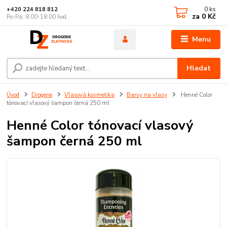
0
ks
+420 224 818 812
za
0 Kč
Po-Pá: 8:00-18:00 hod.
Menu
Hledat
Úvod
Drogerie
Vlasová kosmetika
Barvy na vlasy
Henné Color
tónovací vlasový šampon černá 250 ml
Henné Color tónovací vlasový
šampon černá 250 ml