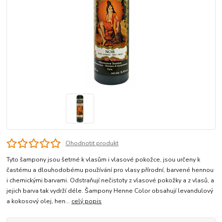
Ohodnotit produkt
Tyto šampony jsou šetrné k vlasům i vlasové pokožce, jsou určeny k
častému a dlouhodobému používání pro vlasy přírodní, barvené hennou
i chemickými barvami. Odstraňují nečistoty z vlasové pokožky a z vlasů, a
jejich barva tak vydrží déle. Šampony Henne Color obsahují levandulový
a kokosový olej, hen...
celý popis