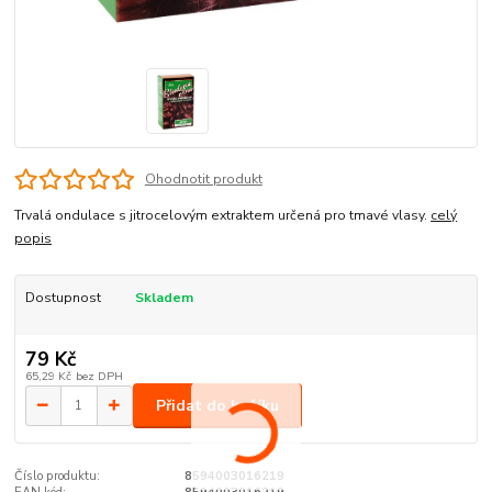
Ohodnotit produkt
Trvalá ondulace s jitrocelovým extraktem určená pro tmavé vlasy.
celý
popis
Dostupnost
Skladem
79 Kč
65,29 Kč
bez DPH
Přidat do košíku
Číslo produktu:
8594003016219