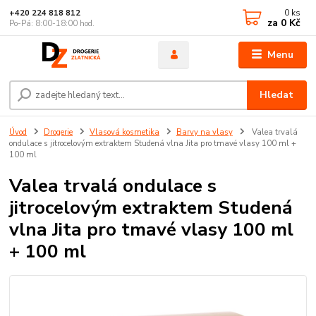
0
ks
+420 224 818 812
za
0 Kč
Po-Pá: 8:00-18:00 hod.
Menu
Hledat
Úvod
Drogerie
Vlasová kosmetika
Barvy na vlasy
Valea trvalá
ondulace s jitrocelovým extraktem Studená vlna Jita pro tmavé vlasy 100 ml +
100 ml
Valea trvalá ondulace s
jitrocelovým extraktem Studená
vlna Jita pro tmavé vlasy 100 ml
+ 100 ml