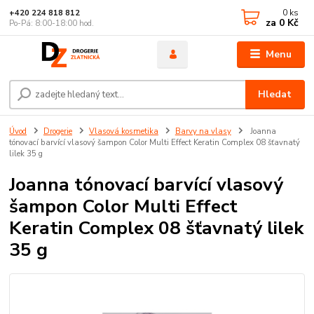
0
ks
+420 224 818 812
za
0 Kč
Po-Pá: 8:00-18:00 hod.
Menu
Hledat
Úvod
Drogerie
Vlasová kosmetika
Barvy na vlasy
Joanna
tónovací barvící vlasový šampon Color Multi Effect Keratin Complex 08 šťavnatý
lilek 35 g
Joanna tónovací barvící vlasový
šampon Color Multi Effect
Keratin Complex 08 šťavnatý lilek
35 g