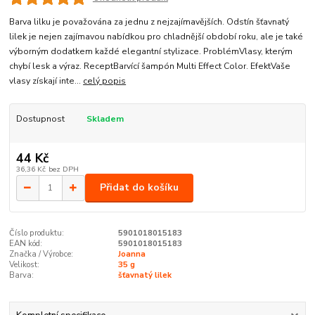
Barva lilku je považována za jednu z nejzajímavějších. Odstín šťavnatý
lilek je nejen zajímavou nabídkou pro chladnější období roku, ale je také
výborným dodatkem každé elegantní stylizace. ProblémVlasy, kterým
chybí lesk a výraz. ReceptBarvící šampón Multi Effect Color. EfektVaše
vlasy získají inte...
celý popis
Dostupnost
Skladem
44 Kč
36,36 Kč
bez DPH
Přidat do košíku
Číslo produktu:
5901018015183
EAN kód:
5901018015183
Značka / Výrobce:
Joanna
Velikost:
35 g
Barva:
šťavnatý lilek