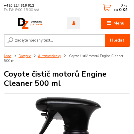
0
ks
+420 224 818 812
za
0 Kč
Po-Pá: 8:00-18:00 hod.
Menu
Hledat
Úvod
Drogerie
Autoprostředky
Coyote čistič motorů Engine Cleaner
500 ml
Coyote čistič motorů Engine
Cleaner 500 ml