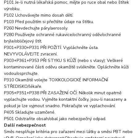
P101 Je-li nutná lékařská pomoc, mějte po ruce obal nebo štítek
výrobku.
P102 Uchovávejte mimo dosah dětí.
P103 Před použitím si přečtěte údaje na štítku.
P260 Nevdechujte páry/aerosoly.
P280 Používejte ochranné rukavice/ochranný oděv/ochranné
brýle/obličejový štít.
P301+P330+P331 PŘI POŽITÍ: Vypláchněte ústa.
NEVYVOLÁVEJTE zvracení.
P303+P361+P353 PŘI STYKU S KŮŽÍ (nebo s vlasy): Veškeré
kontaminované části oděvu okamžitě svlékněte. Opláchněte kůži
vodou/osprchujte.
P310 Okamžitě volejte TOXIKOLOGICKÉ INFORMAČNÍ
STŘEDISKO/lékaře.
P305+P351+P338 PŘI ZASAŽENÍ OČÍ: Několik minut opatrně
vyplachujte vodou. Vyjměte kontaktní čočky, jsou-li nasazeny a
pokud je lze vyjmout snadno. Pokračujte ve vyplachování.
P405 Skladujte uzamčené.
P501 Odstraňte obsah/obal jako nebezpečný odpad.
Další nebezpečnost
Směs nesplňuje kritéria pro zařazení mezi látky a směsi PBT nebo