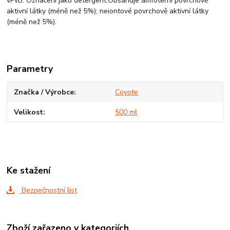
vPvB. Označení jako detergent:Obsahuje amfoterní povrchově
aktivní látky (méně než 5%); neiontové povrchově aktivní látky
(méně než 5%).
Parametry
Značka / Výrobce
Coyote
Velikost
500 ml
Ke stažení
Bezpečnostní list
Zboží zařazeno v kategoriích