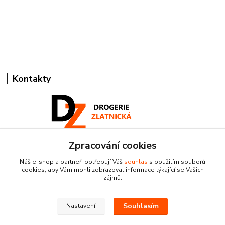
Kontakty
Zpracování cookies
Pracovní doba:
+420 224 818 812
Náš e-shop a partneři potřebují Váš
souhlas
s použitím souborů
Po-Pá: 8:00-18:00 hod.
cookies, aby Vám mohli zobrazovat informace týkající se Vašich
zájmů.
info@drogeriezlatnicka.cz
Souhlasím
Nastavení