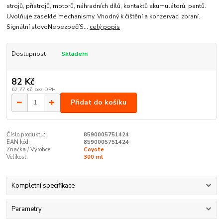
strojů, přístrojů, motorů, náhradních dílů, kontaktů akumulátorů, pantů.
Uvolňuje zaseklé mechanismy. Vhodný k čištění a konzervaci zbraní.
Signální slovoNebezpečíS...
celý popis
Dostupnost
Skladem
82 Kč
67,77 Kč
bez DPH
Přidat do košíku
Číslo produktu:
8590005751424
EAN kód:
8590005751424
Značka / Výrobce:
Coyote
Velikost:
300 ml
Kompletní specifikace
Parametry