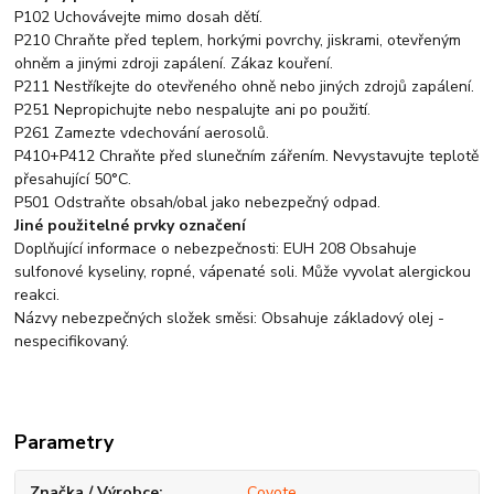
P102 Uchovávejte mimo dosah dětí.
P210 Chraňte před teplem, horkými povrchy, jiskrami, otevřeným
ohněm a jinými zdroji zapálení. Zákaz kouření.
P211 Nestříkejte do otevřeného ohně nebo jiných zdrojů zapálení.
P251 Nepropichujte nebo nespalujte ani po použití.
P261 Zamezte vdechování aerosolů.
P410+P412 Chraňte před slunečním zářením. Nevystavujte teplotě
přesahující 50°C.
P501 Odstraňte obsah/obal jako nebezpečný odpad.
Jiné použitelné prvky označení
Doplňující informace o nebezpečnosti: EUH 208 Obsahuje
sulfonové kyseliny, ropné, vápenaté soli. Může vyvolat alergickou
reakci.
Názvy nebezpečných složek směsi: Obsahuje základový olej -
nespecifikovaný.
Parametry
Značka / Výrobce
Coyote