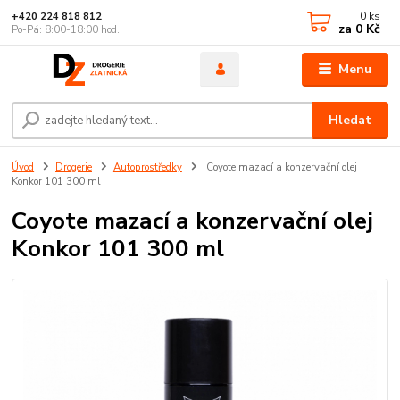
0
ks
+420 224 818 812
za
0 Kč
Po-Pá: 8:00-18:00 hod.
Menu
Hledat
Úvod
Drogerie
Autoprostředky
Coyote mazací a konzervační olej
Konkor 101 300 ml
Coyote mazací a konzervační olej
Konkor 101 300 ml