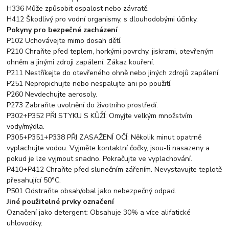
H336 Může způsobit ospalost nebo závratě.
H412 Škodlivý pro vodní organismy, s dlouhodobými účinky.
Pokyny pro bezpečné zacházení
P102 Uchovávejte mimo dosah dětí.
P210 Chraňte před teplem, horkými povrchy, jiskrami, otevřeným
ohněm a jinými zdroji zapálení. Zákaz kouření.
P211 Nestříkejte do otevřeného ohně nebo jiných zdrojů zapálení.
P251 Nepropichujte nebo nespalujte ani po použití.
P260 Nevdechujte aerosoly.
P273 Zabraňte uvolnění do životního prostředí.
P302+P352 PŘI STYKU S KŮŽÍ: Omyjte velkým množstvím
vody/mýdla.
P305+P351+P338 PŘI ZASAŽENÍ OČÍ: Několik minut opatrně
vyplachujte vodou. Vyjměte kontaktní čočky, jsou-li nasazeny a
pokud je lze vyjmout snadno. Pokračujte ve vyplachování.
P410+P412 Chraňte před slunečním zářením. Nevystavujte teplotě
přesahující 50°C.
P501 Odstraňte obsah/obal jako nebezpečný odpad.
Jiné použitelné prvky označení
Označení jako detergent: Obsahuje 30% a více alifatické
uhlovodíky.