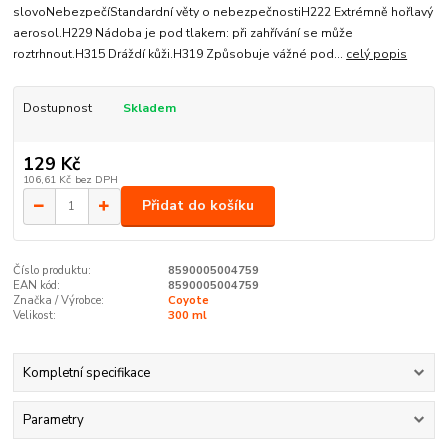
slovoNebezpečíStandardní věty o nebezpečnostiH222 Extrémně hořlavý
aerosol.H229 Nádoba je pod tlakem: při zahřívání se může
roztrhnout.H315 Dráždí kůži.H319 Způsobuje vážné pod...
celý popis
Dostupnost
Skladem
129 Kč
106,61 Kč
bez DPH
Přidat do košíku
Číslo produktu:
8590005004759
EAN kód:
8590005004759
Značka / Výrobce:
Coyote
Velikost:
300 ml
Kompletní specifikace
Parametry