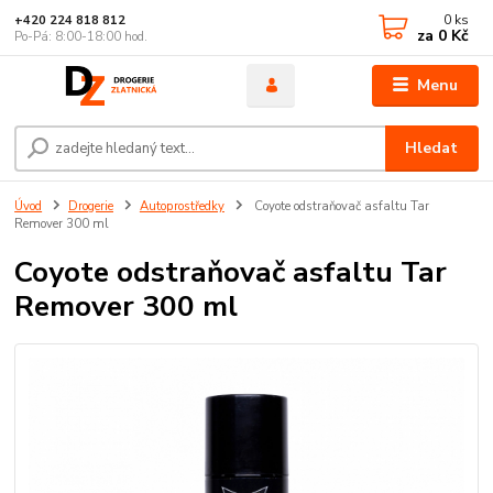
0
ks
+420 224 818 812
za
0 Kč
Po-Pá: 8:00-18:00 hod.
Menu
Hledat
Úvod
Drogerie
Autoprostředky
Coyote odstraňovač asfaltu Tar
Remover 300 ml
Coyote odstraňovač asfaltu Tar
Remover 300 ml