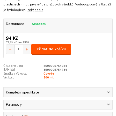
plastických hmot, pryskyřic a pryžových výrobků. Vodoodpudivý. Silkal 93
je fyziologicky...
celý popis
Dostupnost
Skladem
94 Kč
77,69 Kč
bez DPH
Přidat do košíku
Číslo produktu:
8590005754784
EAN kód:
8590005754784
Značka / Výrobce:
Coyote
Velikost:
200 ml
Kompletní specifikace
Parametry