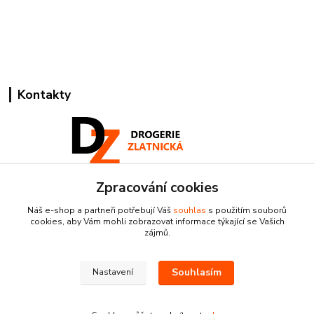
Kontakty
Zpracování cookies
Pracovní doba:
+420 224 818 812
Náš e-shop a partneři potřebují Váš
souhlas
s použitím souborů
Po-Pá: 8:00-18:00 hod.
cookies, aby Vám mohli zobrazovat informace týkající se Vašich
zájmů.
info@drogeriezlatnicka.cz
Souhlasím
Nastavení