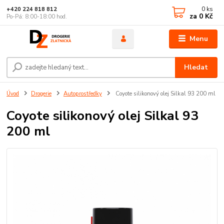
0
ks
+420 224 818 812
za
0 Kč
Po-Pá: 8:00-18:00 hod.
Menu
Hledat
Úvod
Drogerie
Autoprostředky
Coyote silikonový olej Silkal 93 200 ml
Coyote silikonový olej Silkal 93
200 ml