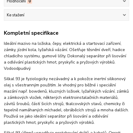
Hodnocení
0
Ke stažení
Kompletní specifikace
Ideální mazivo na ložiska, čepy, elektrická a startovací zařízení,
zámky, jízdní kola, lyžařská vázání. Ošetřuje těsnění dveří, hadice
chladicího systému, gumové lišty. Dokonalý separátor při lisování
a odlévání plastických hmot, pryskyřic a pryžových výrobků.
Vodoodpudivý.
Silkal 93 je fyziologicky nezávadný a k pokožce inertní silikonový
olej s všestranným použitím. Je vhodný pro běžné i speciální
mazání např. bowdenů, kluzných ložisek, lyžařských vázání, zámků
a zámkových vložek, některých elektroinstalačních materiálů,
závitů šroubů, částí šicích strojů, tkalcovských stavů, chemicky či
tepelně namáhaných míchadel, obráběcích strojů a mnoha dalších.
Používá se jako ideální separátor při lisování a odlévání
plastických hmot, pryskyřic a pryžových výrobků.
Silkal 93 účinně usnadňuje protahování drátů a kabelů. Oproti